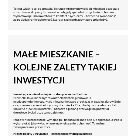
To jest właśnie to, co sprawia, że rynek wtórny niewielkich mieszkań pozostaje
stosunkowo aktywny i to nawet wtedy, gdy sprzedaż dużych nieruchomości
wyhamowuje. Dla inwestora to komfort psychiczny – bezcenna świadomość,
że posiada się nieruchomość, którą w razie potrzeby łatwo spieniężyć.
MAŁE MIESZKANIE –
KOLEJNE ZALETY TAKIEJ
INWESTYCJI
Inwestycja w mieszkanie jako zabezpieczenie dla dzieci
Niewielki lokal może być również elementem planowania
międzypokoleniowego. Małe mieszkanie łatwo przekazać w spadku, darowiźnie
czy przeznaczyć na start życiowy dla dziecka. Dla młodej osoby własny lokal
(nawet o niewielkim metrażu) oznacza ogromną przewagę na początku
dorosłego życia i uczy samodzielności.
Może w nim zamieszkać, wynająć go i finansować inne cele lub sprzedać, a środki
wykorzystać jako wkład własny na większą nieruchomość. To realne
zabezpieczenie przyszłości.
Niższe koszty utrzymania – oszczędność w długim okresie