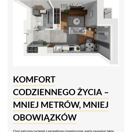
KOMFORT
CODZIENNEGO ŻYCIA –
MNIEJ METRÓW, MNIEJ
OBOWIĄZKÓW
Choć patrzymy na temat z perspektywy inwestycyjnej, warto zauważyć także