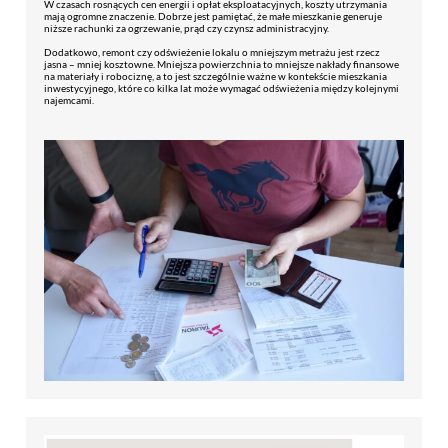
W czasach rosnących cen energii i opłat eksploatacyjnych, koszty utrzymania
mają ogromne znaczenie. Dobrze jest pamiętać, że małe mieszkanie generuje
niższe rachunki za ogrzewanie, prąd czy czynsz administracyjny.
Dodatkowo, remont czy odświeżenie lokalu o mniejszym metrażu jest rzecz
jasna – mniej kosztowne. Mniejsza powierzchnia to mniejsze nakłady finansowe
na materiały i robociznę, a to jest szczególnie ważne w kontekście mieszkania
inwestycyjnego, które co kilka lat może wymagać odświeżenia między kolejnymi
najemcami.