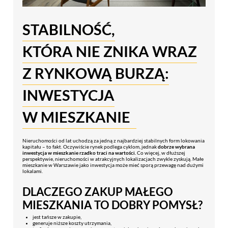
STABILNOŚĆ,
KTÓRA NIE ZNIKA WRAZ
Z RYNKOWĄ BURZĄ:
INWESTYCJA
W MIESZKANIE
Nieruchomości od lat uchodzą za jedną z najbardziej stabilnych form lokowania
kapitału – to fakt. Oczywiście rynek podlega cyklom, jednak
dobrze wybrana
inwestycja w mieszkanie rzadko traci na wartości.
Co więcej, w dłuższej
perspektywie, nieruchomości w atrakcyjnych lokalizacjach zwykle zyskują. Małe
mieszkanie w Warszawie jako inwestycja może mieć sporą przewagę nad dużymi
lokalami.
DLACZEGO ZAKUP MAŁEGO
MIESZKANIA TO DOBRY POMYSŁ?
jest tańsze w zakupie,
generuje niższe koszty utrzymania,