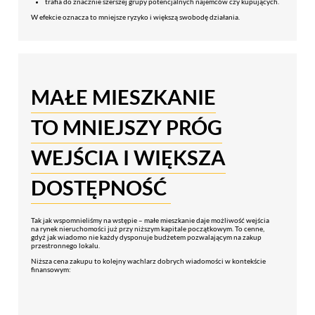
trafia do znacznie szerszej grupy potencjalnych najemców czy kupujących.
W efekcie oznacza to mniejsze ryzyko i większą swobodę działania.
MAŁE MIESZKANIE
TO MNIEJSZY PRÓG
WEJŚCIA I WIĘKSZA
DOSTĘPNOŚĆ
Tak jak wspomnieliśmy na wstępie – małe mieszkanie daje możliwość wejścia
na rynek nieruchomości już przy niższym kapitale początkowym. To cenne,
gdyż jak wiadomo nie każdy dysponuje budżetem pozwalającym na zakup
przestronnego lokalu.
Niższa cena zakupu to kolejny wachlarz dobrych wiadomości w kontekście
finansowym: