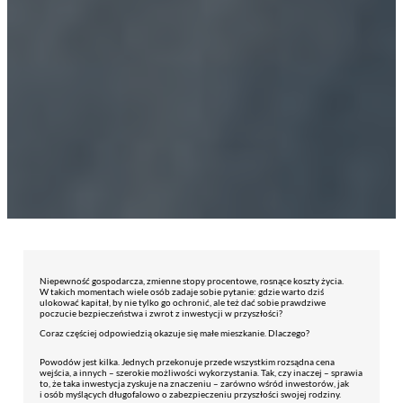
Niepewność gospodarcza, zmienne stopy procentowe, rosnące koszty życia.
W takich momentach wiele osób zadaje sobie pytanie: gdzie warto dziś
ulokować kapitał, by nie tylko go ochronić, ale też dać sobie prawdziwe
poczucie bezpieczeństwa i zwrot z inwestycji w przyszłości?
Coraz częściej odpowiedzią okazuje się małe mieszkanie. Dlaczego?
Powodów jest kilka. Jednych przekonuje przede wszystkim rozsądna cena
wejścia, a innych – szerokie możliwości wykorzystania. Tak, czy inaczej – sprawia
to, że taka inwestycja zyskuje na znaczeniu – zarówno wśród inwestorów, jak
i osób myślących długofalowo o zabezpieczeniu przyszłości swojej rodziny.