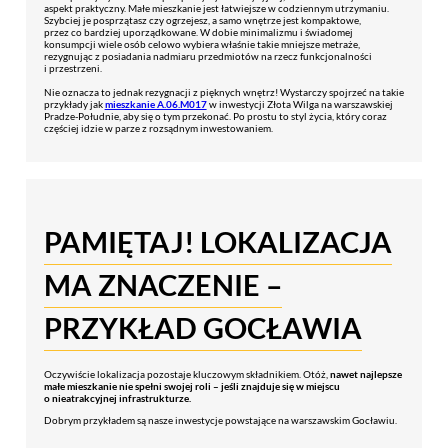
aspekt praktyczny. Małe mieszkanie jest łatwiejsze w codziennym utrzymaniu.
Szybciej je posprzątasz czy ogrzejesz, a samo wnętrze jest kompaktowe,
przez co bardziej uporządkowane. W dobie minimalizmu i świadomej
konsumpcji wiele osób celowo wybiera właśnie takie mniejsze metraże,
rezygnując z posiadania nadmiaru przedmiotów na rzecz funkcjonalności
i przestrzeni.
Nie oznacza to jednak rezygnacji z pięknych wnętrz! Wystarczy spojrzeć na takie
przykłady jak
mieszkanie A.06.M017
w inwestycji Złota Wilga na warszawskiej
Pradze-Południe, aby się o tym przekonać. Po prostu to styl życia, który coraz
częściej idzie w parze z rozsądnym inwestowaniem.
PAMIĘTAJ! LOKALIZACJA
MA ZNACZENIE –
PRZYKŁAD GOCŁAWIA
Oczywiście lokalizacja pozostaje kluczowym składnikiem. Otóż,
nawet najlepsze
małe mieszkanie nie spełni swojej roli – jeśli znajduje się w miejscu
o nieatrakcyjnej infrastrukturze.
Dobrym przykładem są nasze inwestycje powstające na warszawskim Gocławiu.