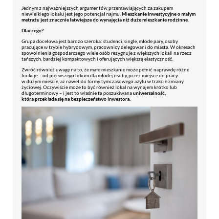
Jednym z najważniejszych argumentów przemawiających za zakupem
niewielkiego lokalu jest jego potencjał najmu.
Mieszkanie inwestycyjne o małym
metrażu jest znacznie łatwiejsze do wynajęcia niż duże mieszkanie rodzinne.
Dlaczego?
Grupa docelowa jest bardzo szeroka: studenci, single, młode pary, osoby
pracujące w trybie hybrydowym, pracownicy delegowani do miasta. W okresach
spowolnienia gospodarczego wiele osób rezygnuje z większych lokali na rzecz
tańszych, bardziej kompaktowych i oferujących większą elastyczność.
Zwróć również uwagę na to, że małe mieszkanie może pełnić naprawdę różne
funkcje – od pierwszego lokum dla młodej osoby, przez miejsce do pracy
w dużym mieście, aż nawet do formy tymczasowego azylu w trakcie zmiany
życiowej. Oczywiście może to być również lokal na wynajem krótko lub
długoterminowy – i jest to właśnie ta poszukiwana
uniwersalność,
która przekłada się na bezpieczeństwo inwestora.