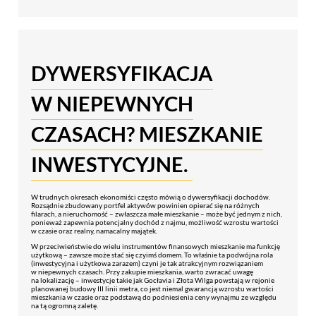
DYWERSYFIKACJA
W NIEPEWNYCH
CZASACH? MIESZKANIE
INWESTYCYJNE.
W trudnych okresach ekonomiści często mówią o dywersyfikacji dochodów.
Rozsądnie zbudowany portfel aktywów powinien opierać się na różnych
filarach, a nieruchomość – zwłaszcza małe mieszkanie – może być jednym z nich,
ponieważ zapewnia potencjalny dochód z najmu, możliwość wzrostu wartości
w czasie oraz realny, namacalny majątek.
W przeciwieństwie do wielu instrumentów finansowych mieszkanie ma funkcję
użytkową – zawsze może stać się czyimś domem. To właśnie ta
podwójna rola
(inwestycyjna i użytkowa zarazem) czyni je tak atrakcyjnym rozwiązaniem
w niepewnych czasach. Przy zakupie mieszkania, warto zwracać uwagę
na lokalizację – inwestycje takie jak Gocłavia i Złota Wilga powstają w rejonie
planowanej budowy III linii metra, co jest niemal gwarancją wzrostu wartości
mieszkania w czasie oraz podstawą do podniesienia ceny wynajmu ze względu
na tą ogromną zaletę.