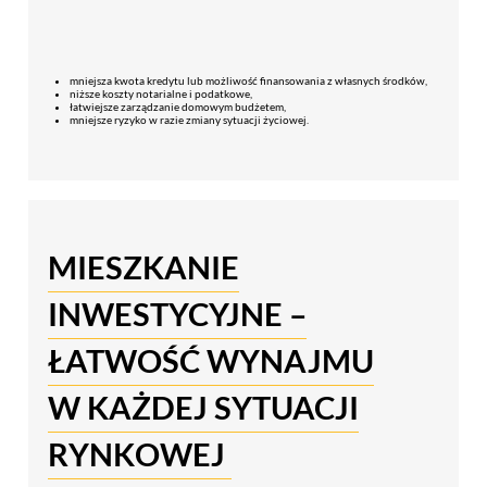
mniejsza kwota kredytu lub możliwość finansowania z własnych środków,
niższe koszty notarialne i podatkowe,
łatwiejsze zarządzanie domowym budżetem,
mniejsze ryzyko w razie zmiany sytuacji życiowej.
MIESZKANIE
INWESTYCYJNE –
ŁATWOŚĆ WYNAJMU
W KAŻDEJ SYTUACJI
RYNKOWEJ