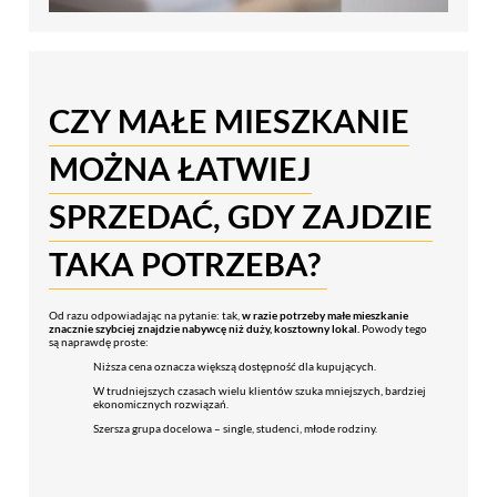
CZY MAŁE MIESZKANIE
MOŻNA ŁATWIEJ
SPRZEDAĆ, GDY ZAJDZIE
TAKA POTRZEBA?
Od razu odpowiadając na pytanie: tak,
w razie potrzeby małe mieszkanie
znacznie szybciej znajdzie nabywcę niż duży, kosztowny lokal.
Powody tego
są naprawdę proste:
Niższa cena oznacza większą dostępność dla kupujących.
W trudniejszych czasach wielu klientów szuka mniejszych, bardziej
ekonomicznych rozwiązań.
Szersza grupa docelowa – single, studenci, młode rodziny.