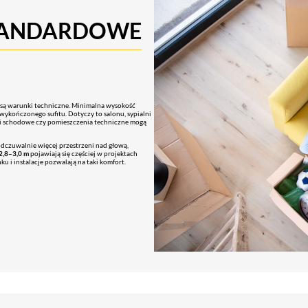
TANDARDOWE
a są warunki techniczne. Minimalna wysokość
 wykończonego sufitu. Dotyczy to salonu, sypialni
atki schodowe czy pomieszczenia techniczne mogą
 odczuwalnie więcej przestrzeni nad głową,
2,8–3,0 m
pojawiają się częściej w projektach
 i instalacje pozwalają na taki komfort.