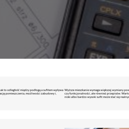
nak to odległość między podłogą a sufitem wpływa
Wyższe mieszkanie wymaga większej wymiany powiet
lację pomieszczenia, możliwości zabudowy i,
czy funkcjonalności, ale również przepisów. Warto 
niski albo bardzo wysoki sufit może stać się re