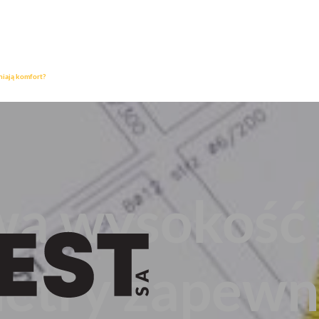
niają komfort?
a wysokość 
metry zapewn