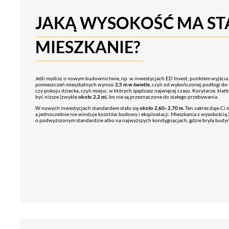
JAKĄ WYSOKOŚĆ MA S
MIESZKANIE?
Jeśli myślisz o nowym budownictwie, np. w inwestycjach ED Invest, punktem wyjści
pomieszczeń mieszkalnych wynosi
2,5 m w świetle
, czyli od wykończonej podłogi do
czy pokoju dziecka, czyli miejsc, w których spędzasz najwięcej czasu. Korytarze, kl
być niższe (zwykle
około 2,2 m
), bo nie są przeznaczone do stałego przebywania.
W nowych inwestycjach standardem stało się
około 2,60–2,70 m
. Ten zakres daje Ci
a jednocześnie nie winduje kosztów budowy i eksploatacji. Mieszkania z wysokością
o podwyższonym standardzie albo na najwyższych kondygnacjach, gdzie bryła budynku