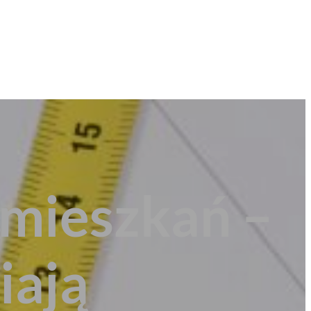
mieszkań –
iają