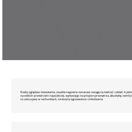
Kiedy oglądasz mieszkanie, zwykle najpierw zwracasz uwagę na metraż i układ. A jed
na odbiór przestrzeni najszybciej, wpływając na proporcje wnętrza, akustykę, wenty
co odczujesz w rachunkach, na koszty ogrzewania i chłodzenia.