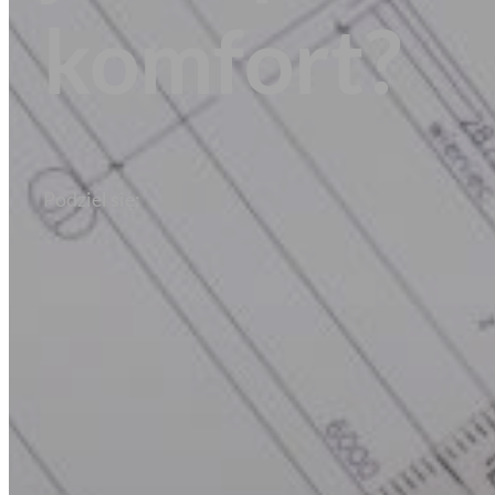
komfort?
Podziel się: