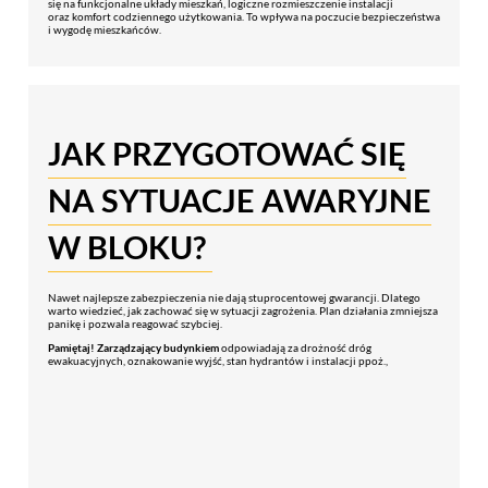
się na funkcjonalne układy mieszkań, logiczne rozmieszczenie instalacji
oraz komfort codziennego użytkowania. To wpływa na poczucie bezpieczeństwa
i wygodę mieszkańców.
JAK PRZYGOTOWAĆ SIĘ
NA SYTUACJE AWARYJNE
W BLOKU?
Nawet najlepsze zabezpieczenia nie dają stuprocentowej gwarancji. Dlatego
warto wiedzieć, jak zachować się w sytuacji zagrożenia. Plan działania zmniejsza
panikę i pozwala reagować szybciej.
Pamiętaj! Zarządzający budynkiem
odpowiadają za drożność dróg
ewakuacyjnych, oznakowanie wyjść, stan hydrantów i instalacji ppoż.,