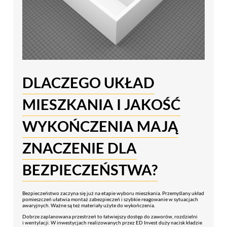
DLACZEGO UKŁAD
MIESZKANIA I JAKOŚĆ
WYKOŃCZENIA MAJĄ
ZNACZENIE DLA
BEZPIECZEŃSTWA?
Bezpieczeństwo zaczyna się już na etapie wyboru mieszkania. Przemyślany układ
pomieszczeń ułatwia montaż zabezpieczeń i szybkie reagowanie w sytuacjach
awaryjnych. Ważne są też materiały użyte do wykończenia.
Dobrze zaplanowana przestrzeń to łatwiejszy dostęp do zaworów, rozdzielni
i wentylacji. W inwestycjach realizowanych przez ED Invest duży nacisk kładzie