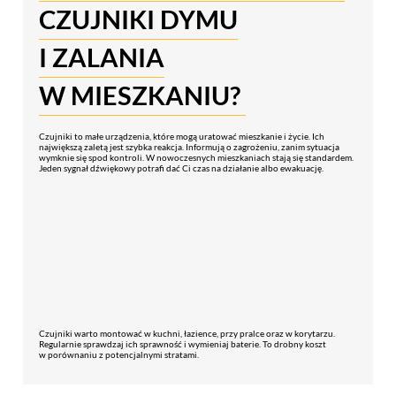
CZUJNIKI DYMU
I ZALANIA
W MIESZKANIU?
Czujniki to małe urządzenia, które mogą uratować mieszkanie i życie. Ich
największą zaletą jest szybka reakcja. Informują o zagrożeniu, zanim sytuacja
wymknie się spod kontroli. W nowoczesnych mieszkaniach stają się standardem.
Jeden sygnał dźwiękowy potrafi dać Ci czas na działanie albo ewakuację.
Czujniki warto montować w kuchni, łazience, przy pralce oraz w korytarzu.
Regularnie sprawdzaj ich sprawność i wymieniaj baterie. To drobny koszt
w porównaniu z potencjalnymi stratami.