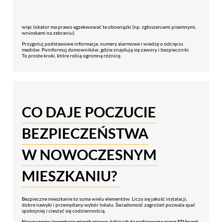
więc lokator ma prawo egzekwować te obowiązki (np. zgłoszeniami pisemnymi,
wnioskami na zebraniu).
Przygotuj podstawowe informacje, numery alarmowe i wiedzę o odcięciu
mediów. Poinformuj domowników, gdzie znajdują się zawory i bezpieczniki.
To proste kroki, które robią ogromną różnicę.
CO DAJE POCZUCIE
BEZPIECZEŃSTWA
W NOWOCZESNYM
MIESZKANIU?
Bezpieczne mieszkanie to suma wielu elementów. Liczy się jakość instalacji,
dobre nawyki i przemyślany wybór lokalu. Świadomość zagrożeń pozwala spać
spokojniej i cieszyć się codziennością.
Nowoczesne inwestycje mieszkaniowe, takie jak te realizowane przez ED Invest,