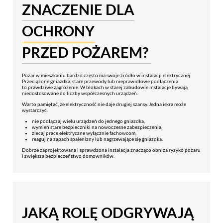
ZNACZENIE DLA
OCHRONY
PRZED POŻAREM?
Pożar w mieszkaniu bardzo często ma swoje źródło w instalacji elektrycznej.
Przeciążone gniazdka, stare przewody lub nieprawidłowe podłączenia
to prawdziwe zagrożenie. W blokach w starej zabudowie instalacje bywają
niedostosowane do liczby współczesnych urządzeń.
Warto pamiętać, że elektryczność nie daje drugiej szansy. Jedna iskra może
wystarczyć.
nie podłączaj wielu urządzeń do jednego gniazdka,
wymień stare bezpieczniki na nowoczesne zabezpieczenia,
zlecaj prace elektryczne wyłącznie fachowcom,
reaguj na zapach spalenizny lub nagrzewające się gniazdka.
Dobrze zaprojektowana i sprawdzona instalacja znacząco obniża ryzyko pożaru
i zwiększa bezpieczeństwo domowników.
JAKĄ ROLĘ ODGRYWAJĄ