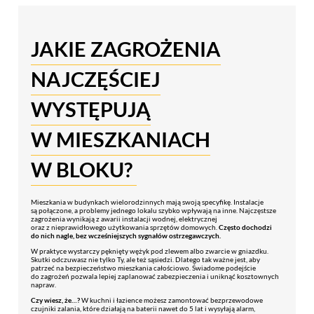
JAKIE ZAGROŻENIA
NAJCZĘŚCIEJ
WYSTĘPUJĄ
W MIESZKANIACH
W BLOKU?
Mieszkania w budynkach wielorodzinnych mają swoją specyfikę. Instalacje
są połączone, a problemy jednego lokalu szybko wpływają na inne. Najczęstsze
zagrożenia wynikają z awarii instalacji wodnej, elektrycznej
oraz z nieprawidłowego użytkowania sprzętów domowych.
Często dochodzi
do nich nagle, bez wcześniejszych sygnałów ostrzegawczych.
W praktyce wystarczy pęknięty wężyk pod zlewem albo zwarcie w gniazdku.
Skutki odczuwasz nie tylko Ty, ale też sąsiedzi. Dlatego tak ważne jest, aby
patrzeć na bezpieczeństwo mieszkania całościowo. Świadome podejście
do zagrożeń pozwala lepiej zaplanować zabezpieczenia i uniknąć kosztownych
napraw.
Czy wiesz, że…?
W kuchni i łazience możesz zamontować bezprzewodowe
czujniki zalania, które działają na baterii nawet do 5 lat i wysyłają alarm,