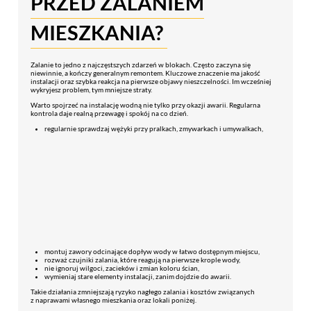
PRZED ZALANIEM
MIESZKANIA?
Zalanie to jedno z najczęstszych zdarzeń w blokach. Często zaczyna się
niewinnie, a kończy generalnym remontem. Kluczowe znaczenie ma jakość
instalacji oraz szybka reakcja na pierwsze objawy nieszczelności. Im wcześniej
wykryjesz problem, tym mniejsze straty.
Warto spojrzeć na instalację wodną nie tylko przy okazji awarii. Regularna
kontrola daje realną przewagę i spokój na co dzień.
regularnie sprawdzaj wężyki przy pralkach, zmywarkach i umywalkach,
montuj zawory odcinające dopływ wody w łatwo dostępnym miejscu,
rozważ czujniki zalania, które reagują na pierwsze krople wody,
nie ignoruj wilgoci, zacieków i zmian koloru ścian,
wymieniaj stare elementy instalacji, zanim dojdzie do awarii.
Takie działania zmniejszają ryzyko nagłego zalania i kosztów związanych
z naprawami własnego mieszkania oraz lokali poniżej.