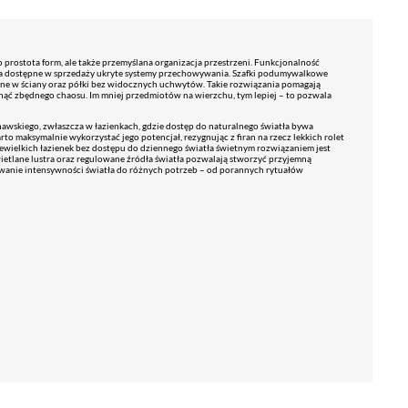
 prostota form, ale także przemyślana organizacja przestrzeni. Funkcjonalność
na dostępne w sprzedaży ukryte systemy przechowywania. Szafki podumywalkowe
ne w ściany oraz półki bez widocznych uchwytów. Takie rozwiązania pomagają
nąć zbędnego chaosu. Im mniej przedmiotów na wierzchu, tym lepiej – to pozwala
nawskiego, zwłaszcza w łazienkach, gdzie dostęp do naturalnego światła bywa
rto maksymalnie wykorzystać jego potencjał, rezygnując z firan na rzecz lekkich rolet
ewielkich łazienek bez dostępu do dziennego światła świetnym rozwiązaniem jest
ietlane lustra oraz regulowane źródła światła pozwalają stworzyć przyjemną
owanie intensywności światła do różnych potrzeb – od porannych rytuałów