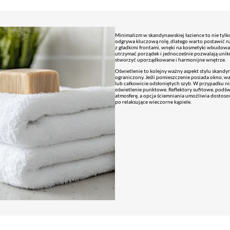
Minimalizm w skandynawskiej łazience to nie tylko
odgrywa kluczową rolę, dlatego warto postawić 
z gładkimi frontami, wnęki na kosmetyki wbudowa
utrzymać porządek i jednocześnie pozwalają unik
stworzyć uporządkowane i harmonijne wnętrze.
Oświetlenie to kolejny ważny aspekt stylu skandy
ograniczony. Jeśli pomieszczenie posiada okno, wa
lub całkowicie odsłoniętych szyb. W przypadku ni
oświetlenie punktowe. Reflektory sufitowe, podśw
atmosferę, a opcja ściemniania umożliwia dostos
po relaksujące wieczorne kąpiele.