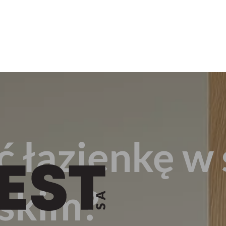
ć łazienkę w 
skim?