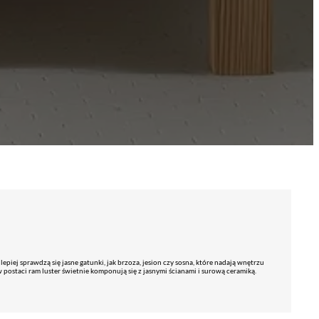
piej sprawdzą się jasne gatunki, jak brzoza, jesion czy sosna, które nadają wnętrzu
w postaci ram luster świetnie komponują się z jasnymi ścianami i surową ceramiką.