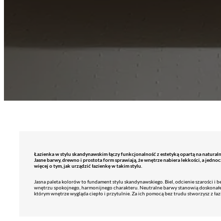
Łazienka w stylu skandynawskim łączy funkcjonalność z estetyką opartą na naturaln
Jasne barwy, drewno i prostota form sprawiają, że wnętrze nabiera lekkości, a jedn
więcej o tym, jak urządzić łazienkę w takim stylu.
Jasna paleta kolorów to fundament stylu skandynawskiego. Biel, odcienie szarości i 
wnętrzu spokojnego, harmonijnego charakteru. Neutralne barwy stanowią doskonałe 
którym wnętrze wygląda ciepło i przytulnie. Za ich pomocą bez trudu stworzysz z łazi