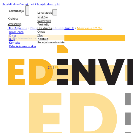
Przejdź do głównej treści
Przejdź do stopki
Lokalizacja
Lokalizacja
Kraków
Kraków
Warszawa
Warszawa
Portfolio
Dla klienta
Strona główna
>
Warszawa
>
Pasaż Aniński bud. C
>
Mieszkanie C/1/65
Portfolio
O nas
Dla klienta
Blog
O nas
Karta mieszkania
Kontakt
Blog
Relacje inwestorskie
Kontakt
Relacje inwestorskie
EN
|
PL