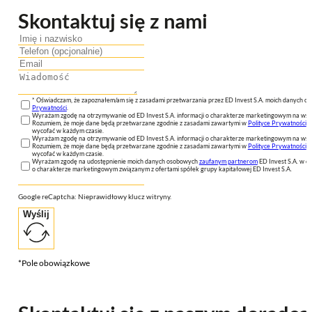
Skontaktuj się z nami
* Oświadczam, że zapoznałem/am się z zasadami przetwarzania przez ED Invest S.A. moich danych 
Prywatności
.
Wyrażam zgodę na otrzymywanie od ED Invest S.A. informacji o charakterze marketingowym na wsk
Rozumiem, że moje dane będą przetwarzane zgodnie z zasadami zawartymi w
Polityce Prywatności
n
wycofać w każdym czasie.
Wyrażam zgodę na otrzymywanie od ED Invest S.A. informacji o charakterze marketingowym na wsk
Rozumiem, że moje dane będą przetwarzane zgodnie z zasadami zawartymi w
Polityce Prywatności
n
wycofać w każdym czasie.
Wyrażam zgodę na udostępnienie moich danych osobowych
zaufanym partnerom
ED Invest S.A. w ce
o charakterze marketingowym związanym z ofertami spółek grupy kapitałowej ED Invest S.A.
Google reCaptcha: Nieprawidłowy klucz witryny.
Wyślij
*Pole obowiązkowe