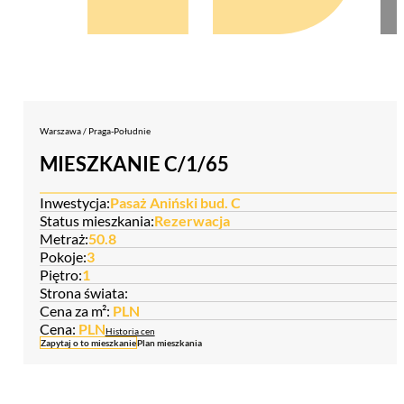
Warszawa / Praga-Południe
MIESZKANIE C/1/65
Inwestycja:
Pasaż Aniński bud. C
Status mieszkania:
Rezerwacja
Metraż:
50.8
Pokoje:
3
Piętro:
1
Strona świata:
Cena za m²:
PLN
Cena:
PLN
Historia cen
Zapytaj o to mieszkanie
Plan mieszkania