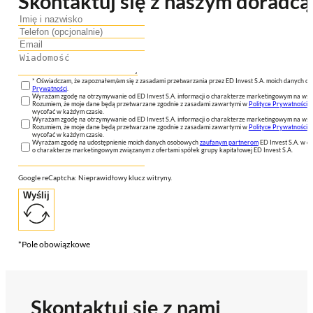
Skontaktuj się z naszym doradcą
* Oświadczam, że zapoznałem/am się z zasadami przetwarzania przez ED Invest S.A. moich danych 
Prywatności
.
Wyrażam zgodę na otrzymywanie od ED Invest S.A. informacji o charakterze marketingowym na wsk
Rozumiem, że moje dane będą przetwarzane zgodnie z zasadami zawartymi w
Polityce Prywatności
n
wycofać w każdym czasie.
Wyrażam zgodę na otrzymywanie od ED Invest S.A. informacji o charakterze marketingowym na wsk
Rozumiem, że moje dane będą przetwarzane zgodnie z zasadami zawartymi w
Polityce Prywatności
n
wycofać w każdym czasie.
Wyrażam zgodę na udostępnienie moich danych osobowych
zaufanym partnerom
ED Invest S.A. w ce
o charakterze marketingowym związanym z ofertami spółek grupy kapitałowej ED Invest S.A.
Google reCaptcha: Nieprawidłowy klucz witryny.
Wyślij
*Pole obowiązkowe
Skontaktuj się z nami