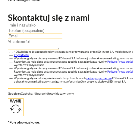
Skontaktuj się z nami
* Oświadczam, że zapoznałem/am się z zasadami przetwarzania przez ED Invest S.A. moich danych 
Prywatności
.
Wyrażam zgodę na otrzymywanie od ED Invest S.A. informacji o charakterze marketingowym na wsk
Rozumiem, że moje dane będą przetwarzane zgodnie z zasadami zawartymi w
Polityce Prywatności
n
wycofać w każdym czasie.
Wyrażam zgodę na otrzymywanie od ED Invest S.A. informacji o charakterze marketingowym na wsk
Rozumiem, że moje dane będą przetwarzane zgodnie z zasadami zawartymi w
Polityce Prywatności
n
wycofać w każdym czasie.
Wyrażam zgodę na udostępnienie moich danych osobowych
zaufanym partnerom
ED Invest S.A. w ce
o charakterze marketingowym związanym z ofertami spółek grupy kapitałowej ED Invest S.A.
Google reCaptcha: Nieprawidłowy klucz witryny.
Wyślij
*Pole obowiązkowe.