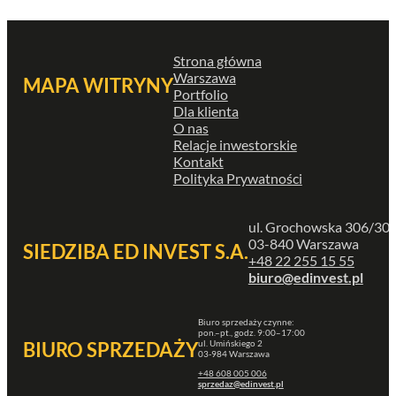
Strona główna
Warszawa
MAPA WITRYNY
Portfolio
Dla klienta
O nas
Relacje inwestorskie
Kontakt
Polityka Prywatności
ul. Grochowska 306/30
03-840 Warszawa
SIEDZIBA ED INVEST S.A.
+48 22 255 15 55
biuro@edinvest.pl
Biuro sprzedaży czynne:
pon.–pt., godz. 9:00–17:00
ul. Umińskiego 2
BIURO SPRZEDAŻY
03-984 Warszawa
+48 608 005 006
sprzedaz@edinvest.pl