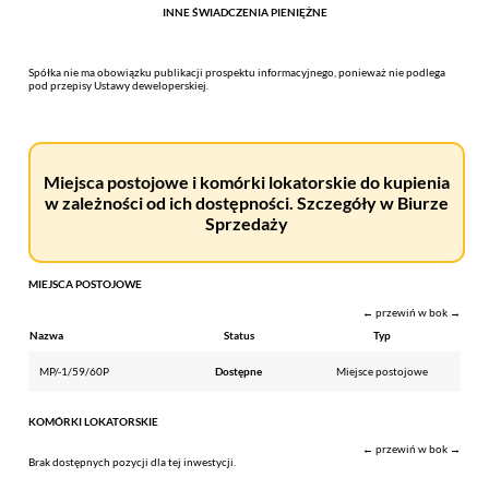
INNE ŚWIADCZENIA PIENIĘŻNE
Spółka nie ma obowiązku publikacji prospektu informacyjnego, ponieważ nie podlega
pod przepisy Ustawy deweloperskiej.
Miejsca postojowe i komórki lokatorskie do kupienia
w zależności od ich dostępności. Szczegóły w Biurze
Sprzedaży
MIEJSCA POSTOJOWE
← przewiń w bok →
Nazwa
Status
Typ
MP/-1/59/60P
Dostępne
Miejsce postojowe
KOMÓRKI LOKATORSKIE
← przewiń w bok →
Brak dostępnych pozycji dla tej inwestycji.