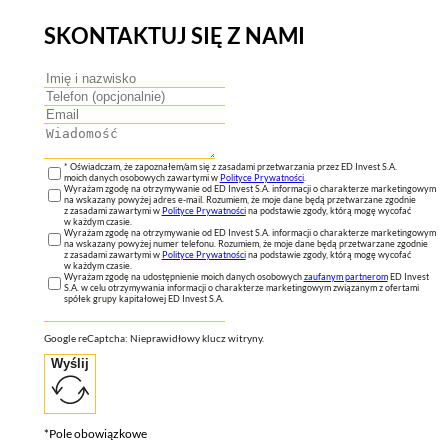
SKONTAKTUJ SIĘ Z NAMI
* Oświadczam, że zapoznałem/am się z zasadami przetwarzania przez ED Invest S.A.
moich danych osobowych zawartymi w
Polityce Prywatności
.
Wyrażam zgodę na otrzymywanie od ED Invest S.A. informacji o charakterze marketingowym
na wskazany powyżej adres e-mail. Rozumiem, że moje dane będą przetwarzane zgodnie
z zasadami zawartymi w
Polityce Prywatności
na podstawie zgody, którą mogę wycofać
w każdym czasie.
Wyrażam zgodę na otrzymywanie od ED Invest S.A. informacji o charakterze marketingowym
na wskazany powyżej numer telefonu. Rozumiem, że moje dane będą przetwarzane zgodnie
z zasadami zawartymi w
Polityce Prywatności
na podstawie zgody, którą mogę wycofać
w każdym czasie.
Wyrażam zgodę na udostępnienie moich danych osobowych
zaufanym partnerom
ED Invest
S.A. w celu otrzymywania informacji o charakterze marketingowym związanym z ofertami
spółek grupy kapitałowej ED Invest S.A.
Google reCaptcha: Nieprawidłowy klucz witryny.
Wyślij
*Pole obowiązkowe