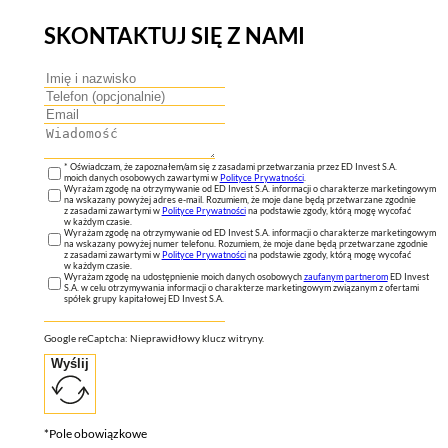
SKONTAKTUJ SIĘ Z NAMI
* Oświadczam, że zapoznałem/am się z zasadami przetwarzania przez ED Invest S.A.
moich danych osobowych zawartymi w
Polityce Prywatności
.
Wyrażam zgodę na otrzymywanie od ED Invest S.A. informacji o charakterze marketingowym
na wskazany powyżej adres e-mail. Rozumiem, że moje dane będą przetwarzane zgodnie
z zasadami zawartymi w
Polityce Prywatności
na podstawie zgody, którą mogę wycofać
w każdym czasie.
Wyrażam zgodę na otrzymywanie od ED Invest S.A. informacji o charakterze marketingowym
na wskazany powyżej numer telefonu. Rozumiem, że moje dane będą przetwarzane zgodnie
z zasadami zawartymi w
Polityce Prywatności
na podstawie zgody, którą mogę wycofać
w każdym czasie.
Wyrażam zgodę na udostępnienie moich danych osobowych
zaufanym partnerom
ED Invest
S.A. w celu otrzymywania informacji o charakterze marketingowym związanym z ofertami
spółek grupy kapitałowej ED Invest S.A.
Google reCaptcha: Nieprawidłowy klucz witryny.
Wyślij
*Pole obowiązkowe