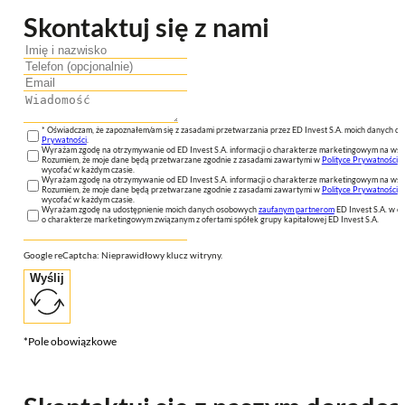
Skontaktuj się z nami
* Oświadczam, że zapoznałem/am się z zasadami przetwarzania przez ED Invest S.A. moich danych 
Prywatności
.
Wyrażam zgodę na otrzymywanie od ED Invest S.A. informacji o charakterze marketingowym na wsk
Rozumiem, że moje dane będą przetwarzane zgodnie z zasadami zawartymi w
Polityce Prywatności
n
wycofać w każdym czasie.
Wyrażam zgodę na otrzymywanie od ED Invest S.A. informacji o charakterze marketingowym na wsk
Rozumiem, że moje dane będą przetwarzane zgodnie z zasadami zawartymi w
Polityce Prywatności
n
wycofać w każdym czasie.
Wyrażam zgodę na udostępnienie moich danych osobowych
zaufanym partnerom
ED Invest S.A. w ce
o charakterze marketingowym związanym z ofertami spółek grupy kapitałowej ED Invest S.A.
Google reCaptcha: Nieprawidłowy klucz witryny.
Wyślij
*Pole obowiązkowe