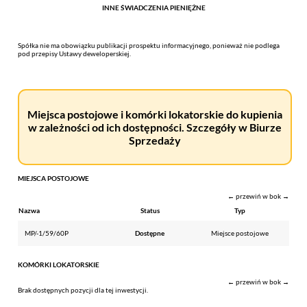
INNE ŚWIADCZENIA PIENIĘŻNE
Spółka nie ma obowiązku publikacji prospektu informacyjnego, ponieważ nie podlega
pod przepisy Ustawy deweloperskiej.
Miejsca postojowe i komórki lokatorskie do kupienia
w zależności od ich dostępności. Szczegóły w Biurze
Sprzedaży
MIEJSCA POSTOJOWE
← przewiń w bok →
Nazwa
Status
Typ
MP/-1/59/60P
Dostępne
Miejsce postojowe
KOMÓRKI LOKATORSKIE
← przewiń w bok →
Brak dostępnych pozycji dla tej inwestycji.