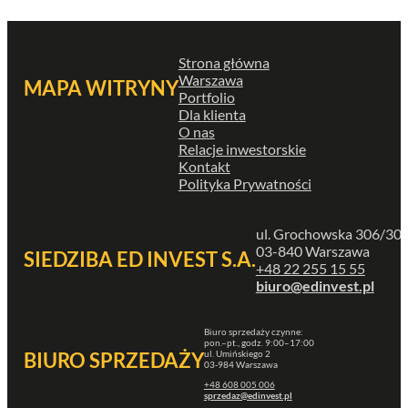
Strona główna
Warszawa
MAPA WITRYNY
Portfolio
Dla klienta
O nas
Relacje inwestorskie
Kontakt
Polityka Prywatności
ul. Grochowska 306/30
03-840 Warszawa
SIEDZIBA ED INVEST S.A.
+48 22 255 15 55
biuro@edinvest.pl
Biuro sprzedaży czynne:
pon.–pt., godz. 9:00–17:00
ul. Umińskiego 2
BIURO SPRZEDAŻY
03-984 Warszawa
+48 608 005 006
sprzedaz@edinvest.pl