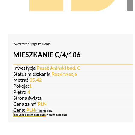
Warszawa / Praga-Południe
MIESZKANIE C/4/106
Inwestycja:
Pasaż Aniński bud. C
Status mieszkania:
Rezerwacja
Metraż:
35.42
Pokoje:
1
Piętro:
4
Strona świata:
Cena za m²:
PLN
Cena:
PLN
Historia cen
Zapytaj o to mieszkanie
Plan mieszkania