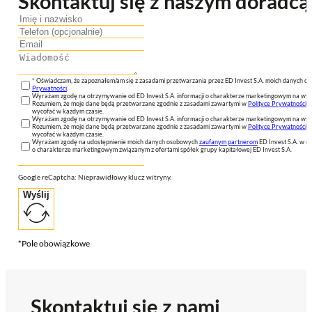
Skontaktuj się z naszym doradcą
* Oświadczam, że zapoznałem/am się z zasadami przetwarzania przez ED Invest S.A. moich danych 
Prywatności
.
Wyrażam zgodę na otrzymywanie od ED Invest S.A. informacji o charakterze marketingowym na wsk
Rozumiem, że moje dane będą przetwarzane zgodnie z zasadami zawartymi w
Polityce Prywatności
n
wycofać w każdym czasie.
Wyrażam zgodę na otrzymywanie od ED Invest S.A. informacji o charakterze marketingowym na wsk
Rozumiem, że moje dane będą przetwarzane zgodnie z zasadami zawartymi w
Polityce Prywatności
n
wycofać w każdym czasie.
Wyrażam zgodę na udostępnienie moich danych osobowych
zaufanym partnerom
ED Invest S.A. w ce
o charakterze marketingowym związanym z ofertami spółek grupy kapitałowej ED Invest S.A.
Google reCaptcha: Nieprawidłowy klucz witryny.
Wyślij
*Pole obowiązkowe
Skontaktuj się z nami