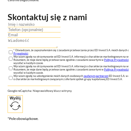
Skontaktuj się z nami
* Oświadczam, że zapoznałem/am się z zasadami przetwarzania przez ED Invest S.A. moich danych 
Prywatności
.
Wyrażam zgodę na otrzymywanie od ED Invest S.A. informacji o charakterze marketingowym na wsk
Rozumiem, że moje dane będą przetwarzane zgodnie z zasadami zawartymi w
Polityce Prywatności
n
wycofać w każdym czasie.
Wyrażam zgodę na otrzymywanie od ED Invest S.A. informacji o charakterze marketingowym na wsk
Rozumiem, że moje dane będą przetwarzane zgodnie z zasadami zawartymi w
Polityce Prywatności
n
wycofać w każdym czasie.
Wyrażam zgodę na udostępnienie moich danych osobowych
zaufanym partnerom
ED Invest S.A. w ce
o charakterze marketingowym związanym z ofertami spółek grupy kapitałowej ED Invest S.A.
Google reCaptcha: Nieprawidłowy klucz witryny.
Wyślij
*Pole obowiązkowe.