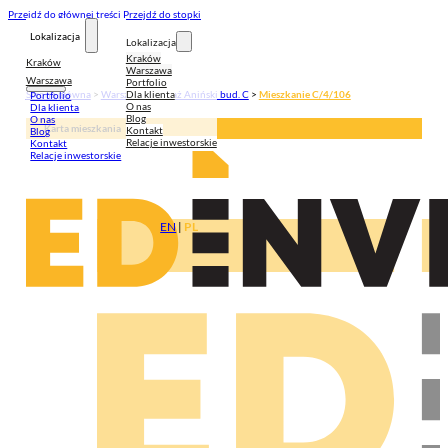
Przejdź do głównej treści
Przejdź do stopki
Lokalizacja
Lokalizacja
Kraków
Kraków
Warszawa
Warszawa
Portfolio
Dla klienta
Strona główna
>
Warszawa
>
Pasaż Aniński bud. C
>
Mieszkanie C/4/106
Portfolio
O nas
Dla klienta
Blog
O nas
Karta mieszkania
Kontakt
Blog
Relacje inwestorskie
Kontakt
Relacje inwestorskie
EN
|
PL