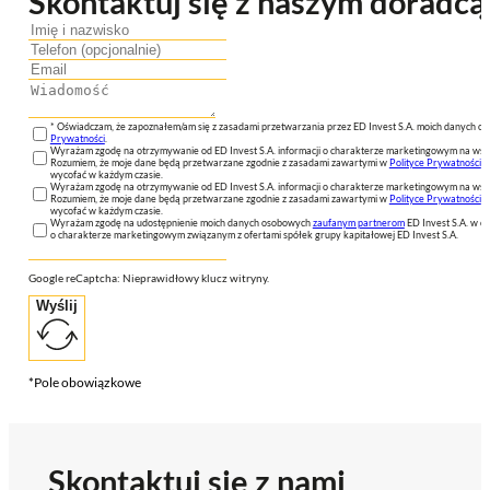
Skontaktuj się z naszym doradcą
* Oświadczam, że zapoznałem/am się z zasadami przetwarzania przez ED Invest S.A. moich danych 
Prywatności
.
Wyrażam zgodę na otrzymywanie od ED Invest S.A. informacji o charakterze marketingowym na wsk
Rozumiem, że moje dane będą przetwarzane zgodnie z zasadami zawartymi w
Polityce Prywatności
n
wycofać w każdym czasie.
Wyrażam zgodę na otrzymywanie od ED Invest S.A. informacji o charakterze marketingowym na wsk
Rozumiem, że moje dane będą przetwarzane zgodnie z zasadami zawartymi w
Polityce Prywatności
n
wycofać w każdym czasie.
Wyrażam zgodę na udostępnienie moich danych osobowych
zaufanym partnerom
ED Invest S.A. w ce
o charakterze marketingowym związanym z ofertami spółek grupy kapitałowej ED Invest S.A.
Google reCaptcha: Nieprawidłowy klucz witryny.
Wyślij
*Pole obowiązkowe
Skontaktuj się z nami