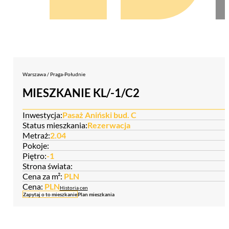
Warszawa / Praga-Południe
MIESZKANIE KL/-1/C2
Inwestycja:
Pasaż Aniński bud. C
Status mieszkania:
Rezerwacja
Metraż:
2.04
Pokoje:
Piętro:
-1
Strona świata:
Cena za m²:
PLN
Cena:
PLN
Historia cen
Zapytaj o to mieszkanie
Plan mieszkania