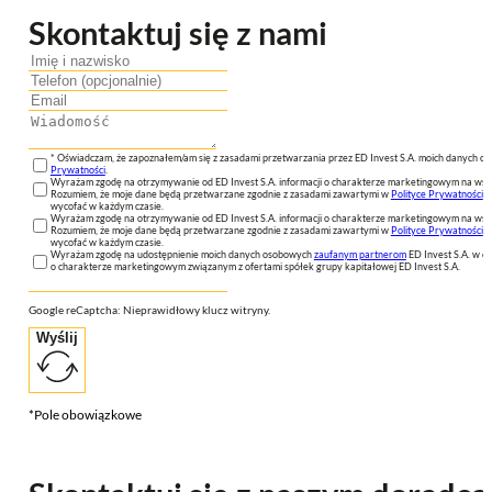
Skontaktuj się z nami
* Oświadczam, że zapoznałem/am się z zasadami przetwarzania przez ED Invest S.A. moich danych 
Prywatności
.
Wyrażam zgodę na otrzymywanie od ED Invest S.A. informacji o charakterze marketingowym na wsk
Rozumiem, że moje dane będą przetwarzane zgodnie z zasadami zawartymi w
Polityce Prywatności
n
wycofać w każdym czasie.
Wyrażam zgodę na otrzymywanie od ED Invest S.A. informacji o charakterze marketingowym na wsk
Rozumiem, że moje dane będą przetwarzane zgodnie z zasadami zawartymi w
Polityce Prywatności
n
wycofać w każdym czasie.
Wyrażam zgodę na udostępnienie moich danych osobowych
zaufanym partnerom
ED Invest S.A. w ce
o charakterze marketingowym związanym z ofertami spółek grupy kapitałowej ED Invest S.A.
Google reCaptcha: Nieprawidłowy klucz witryny.
Wyślij
*Pole obowiązkowe