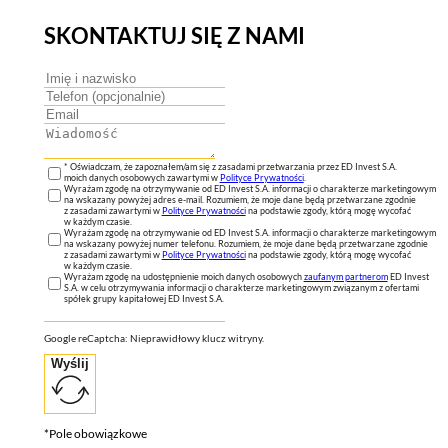
SKONTAKTUJ SIĘ Z NAMI
* Oświadczam, że zapoznałem/am się z zasadami przetwarzania przez ED Invest S.A.
moich danych osobowych zawartymi w
Polityce Prywatności
.
Wyrażam zgodę na otrzymywanie od ED Invest S.A. informacji o charakterze marketingowym
na wskazany powyżej adres e-mail. Rozumiem, że moje dane będą przetwarzane zgodnie
z zasadami zawartymi w
Polityce Prywatności
na podstawie zgody, którą mogę wycofać
w każdym czasie.
Wyrażam zgodę na otrzymywanie od ED Invest S.A. informacji o charakterze marketingowym
na wskazany powyżej numer telefonu. Rozumiem, że moje dane będą przetwarzane zgodnie
z zasadami zawartymi w
Polityce Prywatności
na podstawie zgody, którą mogę wycofać
w każdym czasie.
Wyrażam zgodę na udostępnienie moich danych osobowych
zaufanym partnerom
ED Invest
S.A. w celu otrzymywania informacji o charakterze marketingowym związanym z ofertami
spółek grupy kapitałowej ED Invest S.A.
Google reCaptcha: Nieprawidłowy klucz witryny.
Wyślij
*Pole obowiązkowe