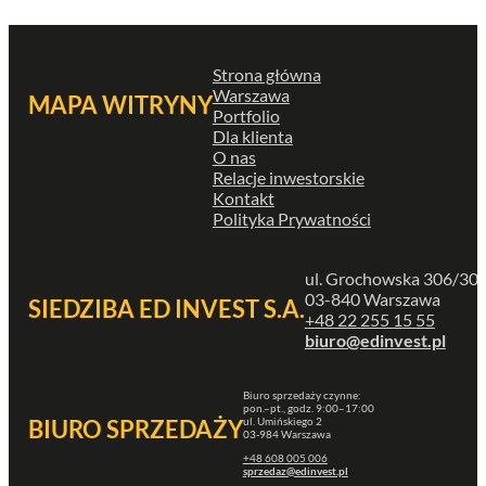
Strona główna
Warszawa
MAPA WITRYNY
Portfolio
Dla klienta
O nas
Relacje inwestorskie
Kontakt
Polityka Prywatności
ul. Grochowska 306/30
03-840 Warszawa
SIEDZIBA ED INVEST S.A.
+48 22 255 15 55
biuro@edinvest.pl
Biuro sprzedaży czynne:
pon.–pt., godz. 9:00–17:00
ul. Umińskiego 2
BIURO SPRZEDAŻY
03-984 Warszawa
+48 608 005 006
sprzedaz@edinvest.pl