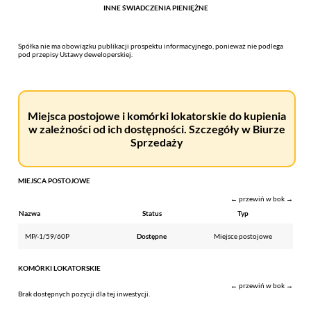
INNE ŚWIADCZENIA PIENIĘŻNE
Spółka nie ma obowiązku publikacji prospektu informacyjnego, ponieważ nie podlega
pod przepisy Ustawy deweloperskiej.
Miejsca postojowe i komórki lokatorskie do kupienia
w zależności od ich dostępności. Szczegóły w Biurze
Sprzedaży
MIEJSCA POSTOJOWE
← przewiń w bok →
Nazwa
Status
Typ
MP/-1/59/60P
Dostępne
Miejsce postojowe
KOMÓRKI LOKATORSKIE
← przewiń w bok →
Brak dostępnych pozycji dla tej inwestycji.