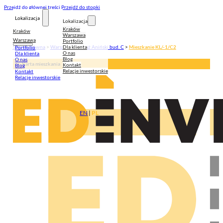
Przejdź do głównej treści
Przejdź do stopki
Lokalizacja
Lokalizacja
Kraków
Kraków
Warszawa
Warszawa
Portfolio
Dla klienta
Strona główna
>
Warszawa
>
Pasaż Aniński bud. C
>
Mieszkanie KL/-1/C2
Portfolio
O nas
Dla klienta
Blog
O nas
Karta mieszkania
Kontakt
Blog
Relacje inwestorskie
Kontakt
Relacje inwestorskie
EN
|
PL