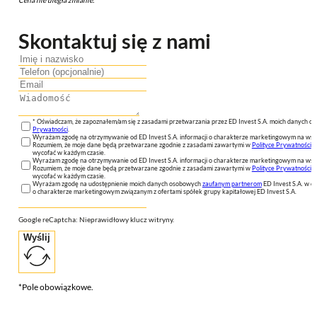
Skontaktuj się z nami
* Oświadczam, że zapoznałem/am się z zasadami przetwarzania przez ED Invest S.A. moich danych 
Prywatności
.
Wyrażam zgodę na otrzymywanie od ED Invest S.A. informacji o charakterze marketingowym na wsk
Rozumiem, że moje dane będą przetwarzane zgodnie z zasadami zawartymi w
Polityce Prywatności
n
wycofać w każdym czasie.
Wyrażam zgodę na otrzymywanie od ED Invest S.A. informacji o charakterze marketingowym na wsk
Rozumiem, że moje dane będą przetwarzane zgodnie z zasadami zawartymi w
Polityce Prywatności
n
wycofać w każdym czasie.
Wyrażam zgodę na udostępnienie moich danych osobowych
zaufanym partnerom
ED Invest S.A. w ce
o charakterze marketingowym związanym z ofertami spółek grupy kapitałowej ED Invest S.A.
Google reCaptcha: Nieprawidłowy klucz witryny.
Wyślij
*Pole obowiązkowe.