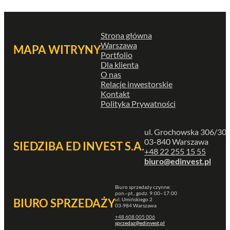
Strona główna
Warszawa
MAPA WITRYNY
Portfolio
Dla klienta
O nas
Relacje inwestorskie
Kontakt
Polityka Prywatności
ul. Grochowska 306/30
03-840 Warszawa
SIEDZIBA ED INVEST S.A.
+48 22 255 15 55
biuro@edinvest.pl
Biuro sprzedaży czynne:
pon.–pt., godz. 9:00–17:00
ul. Umińskiego 2
BIURO SPRZEDAŻY
03-984 Warszawa
+48 608 005 006
sprzedaz@edinvest.pl