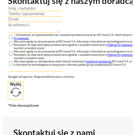
Skontaktuj się z naszym doradcą
* Oświadczam, że zapoznałem/am się z zasadami przetwarzania przez ED Invest S.A. moich danych 
Prywatności
.
Wyrażam zgodę na otrzymywanie od ED Invest S.A. informacji o charakterze marketingowym na wsk
Rozumiem, że moje dane będą przetwarzane zgodnie z zasadami zawartymi w
Polityce Prywatności
n
wycofać w każdym czasie.
Wyrażam zgodę na otrzymywanie od ED Invest S.A. informacji o charakterze marketingowym na wsk
Rozumiem, że moje dane będą przetwarzane zgodnie z zasadami zawartymi w
Polityce Prywatności
n
wycofać w każdym czasie.
Wyrażam zgodę na udostępnienie moich danych osobowych
zaufanym partnerom
ED Invest S.A. w ce
o charakterze marketingowym związanym z ofertami spółek grupy kapitałowej ED Invest S.A.
Google reCaptcha: Nieprawidłowy klucz witryny.
Wyślij
*Pole obowiązkowe
Skontaktuj się z nami