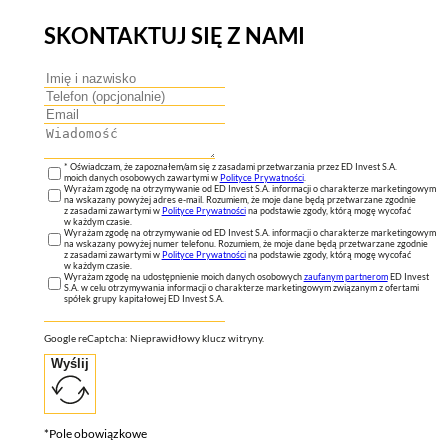
SKONTAKTUJ SIĘ Z NAMI
* Oświadczam, że zapoznałem/am się z zasadami przetwarzania przez ED Invest S.A.
moich danych osobowych zawartymi w
Polityce Prywatności
.
Wyrażam zgodę na otrzymywanie od ED Invest S.A. informacji o charakterze marketingowym
na wskazany powyżej adres e-mail. Rozumiem, że moje dane będą przetwarzane zgodnie
z zasadami zawartymi w
Polityce Prywatności
na podstawie zgody, którą mogę wycofać
w każdym czasie.
Wyrażam zgodę na otrzymywanie od ED Invest S.A. informacji o charakterze marketingowym
na wskazany powyżej numer telefonu. Rozumiem, że moje dane będą przetwarzane zgodnie
z zasadami zawartymi w
Polityce Prywatności
na podstawie zgody, którą mogę wycofać
w każdym czasie.
Wyrażam zgodę na udostępnienie moich danych osobowych
zaufanym partnerom
ED Invest
S.A. w celu otrzymywania informacji o charakterze marketingowym związanym z ofertami
spółek grupy kapitałowej ED Invest S.A.
Google reCaptcha: Nieprawidłowy klucz witryny.
Wyślij
*Pole obowiązkowe