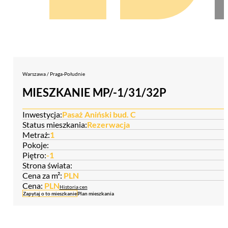
Warszawa / Praga-Południe
MIESZKANIE MP/-1/31/32P
Inwestycja:
Pasaż Aniński bud. C
Status mieszkania:
Rezerwacja
Metraż:
1
Pokoje:
Piętro:
-1
Strona świata:
Cena za m²:
PLN
Cena:
PLN
Historia cen
Zapytaj o to mieszkanie
Plan mieszkania