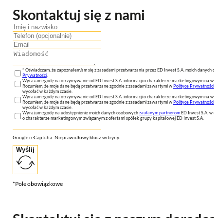
Skontaktuj się z nami
* Oświadczam, że zapoznałem/am się z zasadami przetwarzania przez ED Invest S.A. moich danych 
Prywatności
.
Wyrażam zgodę na otrzymywanie od ED Invest S.A. informacji o charakterze marketingowym na wsk
Rozumiem, że moje dane będą przetwarzane zgodnie z zasadami zawartymi w
Polityce Prywatności
n
wycofać w każdym czasie.
Wyrażam zgodę na otrzymywanie od ED Invest S.A. informacji o charakterze marketingowym na wsk
Rozumiem, że moje dane będą przetwarzane zgodnie z zasadami zawartymi w
Polityce Prywatności
n
wycofać w każdym czasie.
Wyrażam zgodę na udostępnienie moich danych osobowych
zaufanym partnerom
ED Invest S.A. w ce
o charakterze marketingowym związanym z ofertami spółek grupy kapitałowej ED Invest S.A.
Google reCaptcha: Nieprawidłowy klucz witryny.
Wyślij
*Pole obowiązkowe