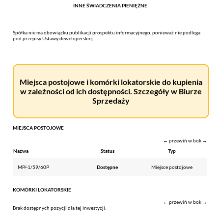
INNE ŚWIADCZENIA PIENIĘŻNE
Spółka nie ma obowiązku publikacji prospektu informacyjnego, ponieważ nie podlega
pod przepisy Ustawy deweloperskiej.
Miejsca postojowe i komórki lokatorskie do kupienia
w zależności od ich dostępności. Szczegóły w Biurze
Sprzedaży
MIEJSCA POSTOJOWE
← przewiń w bok →
Nazwa
Status
Typ
MP/-1/59/60P
Dostępne
Miejsce postojowe
KOMÓRKI LOKATORSKIE
← przewiń w bok →
Brak dostępnych pozycji dla tej inwestycji.