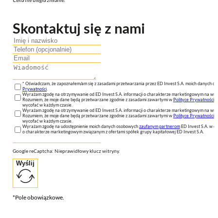
Skontaktuj się z nami
* Oświadczam, że zapoznałem/am się z zasadami przetwarzania przez ED Invest S.A. moich danych 
Prywatności
.
Wyrażam zgodę na otrzymywanie od ED Invest S.A. informacji o charakterze marketingowym na wsk
Rozumiem, że moje dane będą przetwarzane zgodnie z zasadami zawartymi w
Polityce Prywatności
n
wycofać w każdym czasie.
Wyrażam zgodę na otrzymywanie od ED Invest S.A. informacji o charakterze marketingowym na wsk
Rozumiem, że moje dane będą przetwarzane zgodnie z zasadami zawartymi w
Polityce Prywatności
n
wycofać w każdym czasie.
Wyrażam zgodę na udostępnienie moich danych osobowych
zaufanym partnerom
ED Invest S.A. w ce
o charakterze marketingowym związanym z ofertami spółek grupy kapitałowej ED Invest S.A.
Google reCaptcha: Nieprawidłowy klucz witryny.
Wyślij
*Pole obowiązkowe.