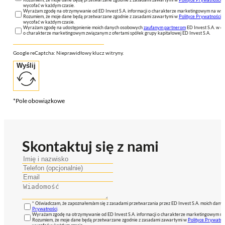
wycofać w każdym czasie.
Wyrażam zgodę na otrzymywanie od ED Invest S.A. informacji o charakterze marketingowym na wsk
Rozumiem, że moje dane będą przetwarzane zgodnie z zasadami zawartymi w
Polityce Prywatności
n
wycofać w każdym czasie.
Wyrażam zgodę na udostępnienie moich danych osobowych
zaufanym partnerom
ED Invest S.A. w ce
o charakterze marketingowym związanym z ofertami spółek grupy kapitałowej ED Invest S.A.
Google reCaptcha: Nieprawidłowy klucz witryny.
Wyślij
*Pole obowiązkowe
Skontaktuj się z nami
* Oświadczam, że zapoznałem/am się z zasadami przetwarzania przez ED Invest S.A. moich dan
Prywatności
.
Wyrażam zgodę na otrzymywanie od ED Invest S.A. informacji o charakterze marketingowym na
Rozumiem, że moje dane będą przetwarzane zgodnie z zasadami zawartymi w
Polityce Prywatno