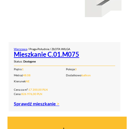
Warszawa
/ Praga-Południe / ZŁOTA WILGA
Mieszkanie C.01.M075
Status:
Dostępne
Piętro
1
Pokoje
3
Metraż
48.08
Dodatkowo
balkon
Kierunek
NE
Cena za m²:
17 200,00 PLN
Cena:
826 976,00 PLN
Sprawdź mieszkanie