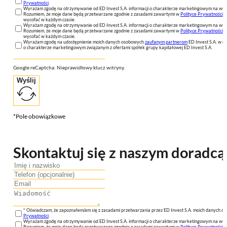
Prywatności
.
Wyrażam zgodę na otrzymywanie od ED Invest S.A. informacji o charakterze marketingowym na wsk
Rozumiem, że moje dane będą przetwarzane zgodnie z zasadami zawartymi w
Polityce Prywatności
n
wycofać w każdym czasie.
Wyrażam zgodę na otrzymywanie od ED Invest S.A. informacji o charakterze marketingowym na wsk
Rozumiem, że moje dane będą przetwarzane zgodnie z zasadami zawartymi w
Polityce Prywatności
n
wycofać w każdym czasie.
Wyrażam zgodę na udostępnienie moich danych osobowych
zaufanym partnerom
ED Invest S.A. w ce
o charakterze marketingowym związanym z ofertami spółek grupy kapitałowej ED Invest S.A.
Google reCaptcha: Nieprawidłowy klucz witryny.
Wyślij
*Pole obowiązkowe
Skontaktuj się z naszym doradcą
* Oświadczam, że zapoznałem/am się z zasadami przetwarzania przez ED Invest S.A. moich danych 
Prywatności
.
Wyrażam zgodę na otrzymywanie od ED Invest S.A. informacji o charakterze marketingowym na wsk
Rozumiem, że moje dane będą przetwarzane zgodnie z zasadami zawartymi w
Polityce Prywatności
n