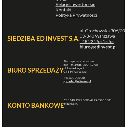
Relacje inwestorskie
Kontakt
Polityka Prywatności
ul. Grochowska 306/30
03-840 Warszawa
SIEDZIBA ED INVEST S.A.
+48 22 255 15 55
biuro@edinvest.pl
Biuro sprzedaży czynne:
pon.–pt., godz. 9:00–17:00
ul. Umińskiego 2
BIURO SPRZEDAŻY
03-984 Warszawa
+48 608 005 006
sprzedaz@edinvest.pl
28 1140 1977 0000 4295 6500 1001
KONTO BANKOWE
mBank S.A.