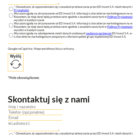
* Oświadczam, że zapoznałem/am się z zasadami przetwarzania przez ED Invest S.A. moich danych 
Prywatności
.
Wyrażam zgodę na otrzymywanie od ED Invest S.A. informacji o charakterze marketingowym na wsk
Rozumiem, że moje dane będą przetwarzane zgodnie z zasadami zawartymi w
Polityce Prywatności
n
wycofać w każdym czasie.
Wyrażam zgodę na otrzymywanie od ED Invest S.A. informacji o charakterze marketingowym na wsk
Rozumiem, że moje dane będą przetwarzane zgodnie z zasadami zawartymi w
Polityce Prywatności
n
wycofać w każdym czasie.
Wyrażam zgodę na udostępnienie moich danych osobowych
zaufanym partnerom
ED Invest S.A. w ce
o charakterze marketingowym związanym z ofertami spółek grupy kapitałowej ED Invest S.A.
Google reCaptcha: Nieprawidłowy klucz witryny.
Wyślij
*Pole obowiązkowe.
Skontaktuj się z nami
* Oświadczam, że zapoznałem/am się z zasadami przetwarzania przez ED Invest S.A. moich danych 