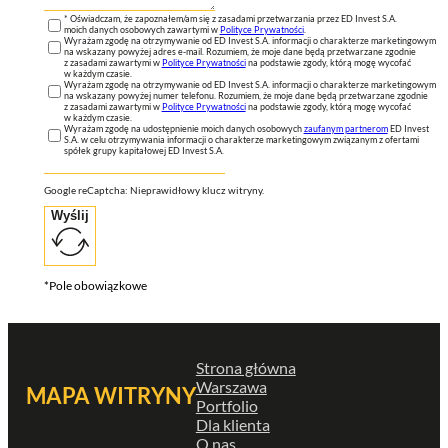
* Oświadczam, że zapoznałem/am się z zasadami przetwarzania przez ED Invest S.A.
moich danych osobowych zawartymi w
Polityce Prywatności
.
Wyrażam zgodę na otrzymywanie od ED Invest S.A. informacji o charakterze marketingowym
na wskazany powyżej adres e-mail. Rozumiem, że moje dane będą przetwarzane zgodnie
z zasadami zawartymi w
Polityce Prywatności
na podstawie zgody, którą mogę wycofać
w każdym czasie.
Wyrażam zgodę na otrzymywanie od ED Invest S.A. informacji o charakterze marketingowym
na wskazany powyżej numer telefonu. Rozumiem, że moje dane będą przetwarzane zgodnie
z zasadami zawartymi w
Polityce Prywatności
na podstawie zgody, którą mogę wycofać
w każdym czasie.
Wyrażam zgodę na udostępnienie moich danych osobowych
zaufanym partnerom
ED Invest
S.A. w celu otrzymywania informacji o charakterze marketingowym związanym z ofertami
spółek grupy kapitałowej ED Invest S.A.
Google reCaptcha: Nieprawidłowy klucz witryny.
Wyślij
*Pole obowiązkowe
Strona główna
Warszawa
MAPA WITRYNY
Portfolio
Dla klienta
O nas