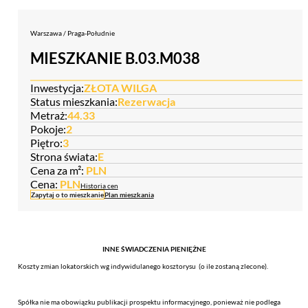
Warszawa / Praga-Południe
MIESZKANIE B.03.M038
Inwestycja:
ZŁOTA WILGA
Status mieszkania:
Rezerwacja
Metraż:
44.33
Pokoje:
2
Piętro:
3
Strona świata:
E
Cena za m²:
PLN
Cena:
PLN
Historia cen
Zapytaj o to mieszkanie
Plan mieszkania
INNE ŚWIADCZENIA PIENIĘŻNE
Koszty zmian lokatorskich wg indywidulanego kosztorysu (o ile zostaną zlecone).
Spółka nie ma obowiązku publikacji prospektu informacyjnego, ponieważ nie podlega