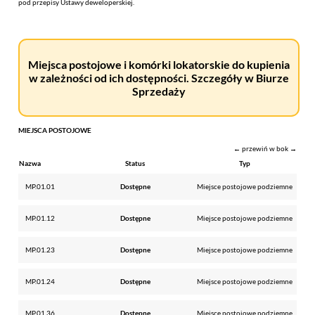
pod przepisy Ustawy deweloperskiej.
Miejsca postojowe i komórki lokatorskie do kupienia
w zależności od ich dostępności. Szczegóły w Biurze
Sprzedaży
MIEJSCA POSTOJOWE
← przewiń w bok →
Nazwa
Status
Typ
MP.01.01
Dostępne
Miejsce postojowe podziemne
MP.01.12
Dostępne
Miejsce postojowe podziemne
MP.01.23
Dostępne
Miejsce postojowe podziemne
MP.01.24
Dostępne
Miejsce postojowe podziemne
MP.01.36
Dostępne
Miejsce postojowe podziemne