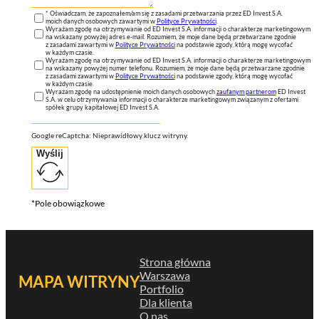
* Oświadczam, że zapoznałem/am się z zasadami przetwarzania przez ED Invest S.A.
moich danych osobowych zawartymi w
Polityce Prywatności
.
Wyrażam zgodę na otrzymywanie od ED Invest S.A. informacji o charakterze marketingowym
na wskazany powyżej adres e-mail. Rozumiem, że moje dane będą przetwarzane zgodnie
z zasadami zawartymi w
Polityce Prywatności
na podstawie zgody, którą mogę wycofać
w każdym czasie.
Wyrażam zgodę na otrzymywanie od ED Invest S.A. informacji o charakterze marketingowym
na wskazany powyżej numer telefonu. Rozumiem, że moje dane będą przetwarzane zgodnie
z zasadami zawartymi w
Polityce Prywatności
na podstawie zgody, którą mogę wycofać
w każdym czasie.
Wyrażam zgodę na udostępnienie moich danych osobowych
zaufanym partnerom
ED Invest
S.A. w celu otrzymywania informacji o charakterze marketingowym związanym z ofertami
spółek grupy kapitałowej ED Invest S.A.
Google reCaptcha: Nieprawidłowy klucz witryny.
Wyślij
*Pole obowiązkowe
Strona główna
Warszawa
MAPA WITRYNY
Portfolio
Dla klienta
O nas