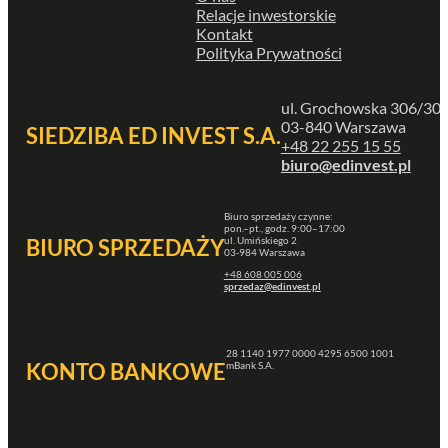
Relacje inwestorskie
Kontakt
Polityka Prywatności
ul. Grochowska 306/30
03-840 Warszawa
SIEDZIBA ED INVEST S.A.
+48 22 255 15 55
biuro@edinvest.pl
Biuro sprzedaży czynne:
pon.–pt., godz. 9:00–17:00
ul. Umińskiego 2
BIURO SPRZEDAŻY
03-984 Warszawa
+48 608 005 006
sprzedaz@edinvest.pl
28 1140 1977 0000 4295 6500 1001
KONTO BANKOWE
mBank S.A.