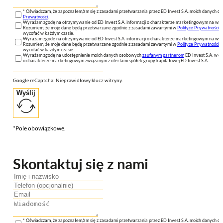
* Oświadczam, że zapoznałem/am się z zasadami przetwarzania przez ED Invest S.A. moich danych 
Prywatności
.
Wyrażam zgodę na otrzymywanie od ED Invest S.A. informacji o charakterze marketingowym na wsk
Rozumiem, że moje dane będą przetwarzane zgodnie z zasadami zawartymi w
Polityce Prywatności
n
wycofać w każdym czasie.
Wyrażam zgodę na otrzymywanie od ED Invest S.A. informacji o charakterze marketingowym na wsk
Rozumiem, że moje dane będą przetwarzane zgodnie z zasadami zawartymi w
Polityce Prywatności
n
wycofać w każdym czasie.
Wyrażam zgodę na udostępnienie moich danych osobowych
zaufanym partnerom
ED Invest S.A. w ce
o charakterze marketingowym związanym z ofertami spółek grupy kapitałowej ED Invest S.A.
Google reCaptcha: Nieprawidłowy klucz witryny.
Wyślij
*Pole obowiązkowe.
Skontaktuj się z nami
* Oświadczam, że zapoznałem/am się z zasadami przetwarzania przez ED Invest S.A. moich danych 