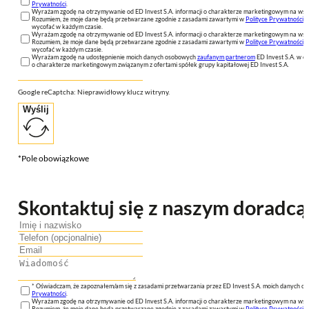
Prywatności
.
Wyrażam zgodę na otrzymywanie od ED Invest S.A. informacji o charakterze marketingowym na wsk
Rozumiem, że moje dane będą przetwarzane zgodnie z zasadami zawartymi w
Polityce Prywatności
n
wycofać w każdym czasie.
Wyrażam zgodę na otrzymywanie od ED Invest S.A. informacji o charakterze marketingowym na wsk
Rozumiem, że moje dane będą przetwarzane zgodnie z zasadami zawartymi w
Polityce Prywatności
n
wycofać w każdym czasie.
Wyrażam zgodę na udostępnienie moich danych osobowych
zaufanym partnerom
ED Invest S.A. w ce
o charakterze marketingowym związanym z ofertami spółek grupy kapitałowej ED Invest S.A.
Google reCaptcha: Nieprawidłowy klucz witryny.
Wyślij
*Pole obowiązkowe
Skontaktuj się z naszym doradcą
* Oświadczam, że zapoznałem/am się z zasadami przetwarzania przez ED Invest S.A. moich danych 
Prywatności
.
Wyrażam zgodę na otrzymywanie od ED Invest S.A. informacji o charakterze marketingowym na wsk
Rozumiem, że moje dane będą przetwarzane zgodnie z zasadami zawartymi w
Polityce Prywatności
n