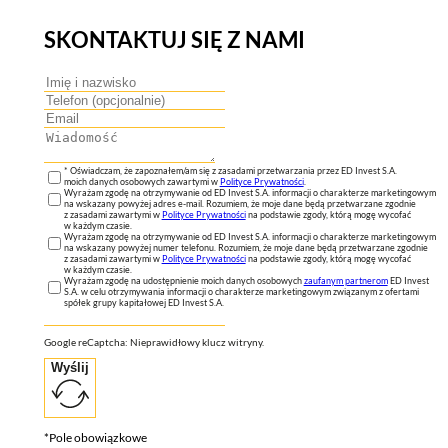
SKONTAKTUJ SIĘ Z NAMI
* Oświadczam, że zapoznałem/am się z zasadami przetwarzania przez ED Invest S.A.
moich danych osobowych zawartymi w
Polityce Prywatności
.
Wyrażam zgodę na otrzymywanie od ED Invest S.A. informacji o charakterze marketingowym
na wskazany powyżej adres e-mail. Rozumiem, że moje dane będą przetwarzane zgodnie
z zasadami zawartymi w
Polityce Prywatności
na podstawie zgody, którą mogę wycofać
w każdym czasie.
Wyrażam zgodę na otrzymywanie od ED Invest S.A. informacji o charakterze marketingowym
na wskazany powyżej numer telefonu. Rozumiem, że moje dane będą przetwarzane zgodnie
z zasadami zawartymi w
Polityce Prywatności
na podstawie zgody, którą mogę wycofać
w każdym czasie.
Wyrażam zgodę na udostępnienie moich danych osobowych
zaufanym partnerom
ED Invest
S.A. w celu otrzymywania informacji o charakterze marketingowym związanym z ofertami
spółek grupy kapitałowej ED Invest S.A.
Google reCaptcha: Nieprawidłowy klucz witryny.
Wyślij
*Pole obowiązkowe