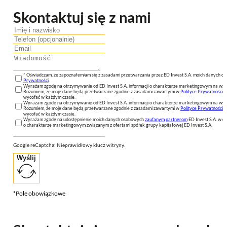
Skontaktuj się z nami
* Oświadczam, że zapoznałem/am się z zasadami przetwarzania przez ED Invest S.A. moich danych 
Prywatności
.
Wyrażam zgodę na otrzymywanie od ED Invest S.A. informacji o charakterze marketingowym na wsk
Rozumiem, że moje dane będą przetwarzane zgodnie z zasadami zawartymi w
Polityce Prywatności
n
wycofać w każdym czasie.
Wyrażam zgodę na otrzymywanie od ED Invest S.A. informacji o charakterze marketingowym na wsk
Rozumiem, że moje dane będą przetwarzane zgodnie z zasadami zawartymi w
Polityce Prywatności
n
wycofać w każdym czasie.
Wyrażam zgodę na udostępnienie moich danych osobowych
zaufanym partnerom
ED Invest S.A. w ce
o charakterze marketingowym związanym z ofertami spółek grupy kapitałowej ED Invest S.A.
Google reCaptcha: Nieprawidłowy klucz witryny.
Wyślij
*Pole obowiązkowe