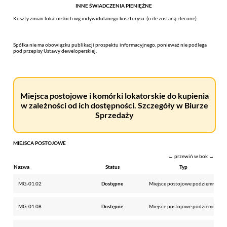
INNE ŚWIADCZENIA PIENIĘŻNE
Koszty zmian lokatorskich wg indywidulanego kosztorysu (o ile zostaną zlecone).
Spółka nie ma obowiązku publikacji prospektu informacyjnego, ponieważ nie podlega
pod przepisy Ustawy deweloperskiej.
Miejsca postojowe i komórki lokatorskie do kupienia
w zależności od ich dostępności. Szczegóły w Biurze
Sprzedaży
MIEJSCA POSTOJOWE
← przewiń w bok →
Nazwa
Status
Typ
MG.-01.02
Dostępne
Miejsce postojowe podziemne
MG.-01.08
Dostępne
Miejsce postojowe podziemne