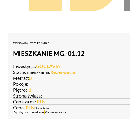
Warszawa / Praga-Południe
MIESZKANIE MG.-01.12
Inwestycja:
GOCŁAVIA
Status mieszkania:
Rezerwacja
Metraż:
0
Pokoje:
Piętro:
-1
Strona świata:
Cena za m²:
PLN
Cena:
PLN
Historia cen
Zapytaj o to mieszkanie
Plan mieszkania