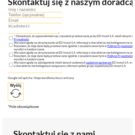
Skontaktuj się z naszym doradcą
* Oświadczam, że zapoznałem/am się z zasadami przetwarzania przez ED Invest S.A. moich danych 
Prywatności
.
Wyrażam zgodę na otrzymywanie od ED Invest S.A. informacji o charakterze marketingowym na wsk
Rozumiem, że moje dane będą przetwarzane zgodnie z zasadami zawartymi w
Polityce Prywatności
n
wycofać w każdym czasie.
Wyrażam zgodę na otrzymywanie od ED Invest S.A. informacji o charakterze marketingowym na wsk
Rozumiem, że moje dane będą przetwarzane zgodnie z zasadami zawartymi w
Polityce Prywatności
n
wycofać w każdym czasie.
Wyrażam zgodę na udostępnienie moich danych osobowych
zaufanym partnerom
ED Invest S.A. w ce
o charakterze marketingowym związanym z ofertami spółek grupy kapitałowej ED Invest S.A.
Google reCaptcha: Nieprawidłowy klucz witryny.
Wyślij
*Pole obowiązkowe
Skontaktuj się z nami