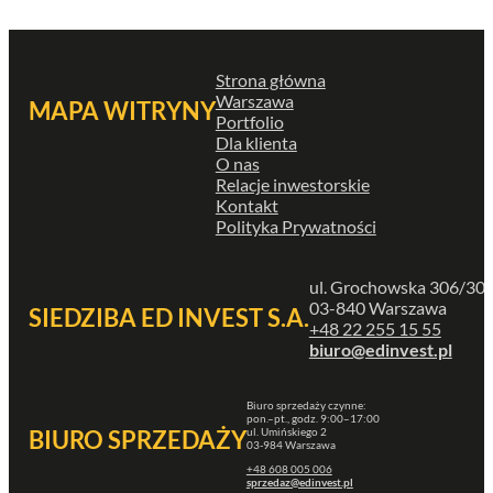
Strona główna
Warszawa
MAPA WITRYNY
Portfolio
Dla klienta
O nas
Relacje inwestorskie
Kontakt
Polityka Prywatności
ul. Grochowska 306/30
03-840 Warszawa
SIEDZIBA ED INVEST S.A.
+48 22 255 15 55
biuro@edinvest.pl
Biuro sprzedaży czynne:
pon.–pt., godz. 9:00–17:00
ul. Umińskiego 2
BIURO SPRZEDAŻY
03-984 Warszawa
+48 608 005 006
sprzedaz@edinvest.pl