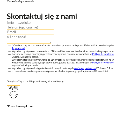
Cena nie uległa zmianie.
Skontaktuj się z nami
* Oświadczam, że zapoznałem/am się z zasadami przetwarzania przez ED Invest S.A. moich danych 
Prywatności
.
Wyrażam zgodę na otrzymywanie od ED Invest S.A. informacji o charakterze marketingowym na wsk
Rozumiem, że moje dane będą przetwarzane zgodnie z zasadami zawartymi w
Polityce Prywatności
n
wycofać w każdym czasie.
Wyrażam zgodę na otrzymywanie od ED Invest S.A. informacji o charakterze marketingowym na wsk
Rozumiem, że moje dane będą przetwarzane zgodnie z zasadami zawartymi w
Polityce Prywatności
n
wycofać w każdym czasie.
Wyrażam zgodę na udostępnienie moich danych osobowych
zaufanym partnerom
ED Invest S.A. w ce
o charakterze marketingowym związanym z ofertami spółek grupy kapitałowej ED Invest S.A.
Google reCaptcha: Nieprawidłowy klucz witryny.
Wyślij
*Pole obowiązkowe.