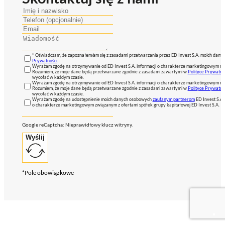
* Oświadczam, że zapoznałem/am się z zasadami przetwarzania przez ED Invest S.A. moich dan
Prywatności
.
Wyrażam zgodę na otrzymywanie od ED Invest S.A. informacji o charakterze marketingowym na
Rozumiem, że moje dane będą przetwarzane zgodnie z zasadami zawartymi w
Polityce Prywatno
wycofać w każdym czasie.
Wyrażam zgodę na otrzymywanie od ED Invest S.A. informacji o charakterze marketingowym na
Rozumiem, że moje dane będą przetwarzane zgodnie z zasadami zawartymi w
Polityce Prywatno
wycofać w każdym czasie.
Wyrażam zgodę na udostępnienie moich danych osobowych
zaufanym partnerom
ED Invest S.A.
o charakterze marketingowym związanym z ofertami spółek grupy kapitałowej ED Invest S.A.
Google reCaptcha: Nieprawidłowy klucz witryny.
Wyślij
*Pole obowiązkowe