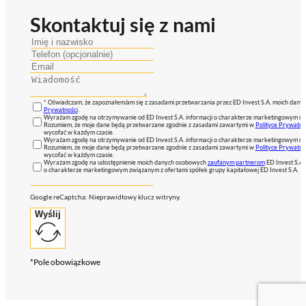
Skontaktuj się z nami
* Oświadczam, że zapoznałem/am się z zasadami przetwarzania przez ED Invest S.A. moich dan
Prywatności
.
Wyrażam zgodę na otrzymywanie od ED Invest S.A. informacji o charakterze marketingowym na
Rozumiem, że moje dane będą przetwarzane zgodnie z zasadami zawartymi w
Polityce Prywatno
wycofać w każdym czasie.
Wyrażam zgodę na otrzymywanie od ED Invest S.A. informacji o charakterze marketingowym na
Rozumiem, że moje dane będą przetwarzane zgodnie z zasadami zawartymi w
Polityce Prywatno
wycofać w każdym czasie.
Wyrażam zgodę na udostępnienie moich danych osobowych
zaufanym partnerom
ED Invest S.A.
o charakterze marketingowym związanym z ofertami spółek grupy kapitałowej ED Invest S.A.
Google reCaptcha: Nieprawidłowy klucz witryny.
Wyślij
*Pole obowiązkowe