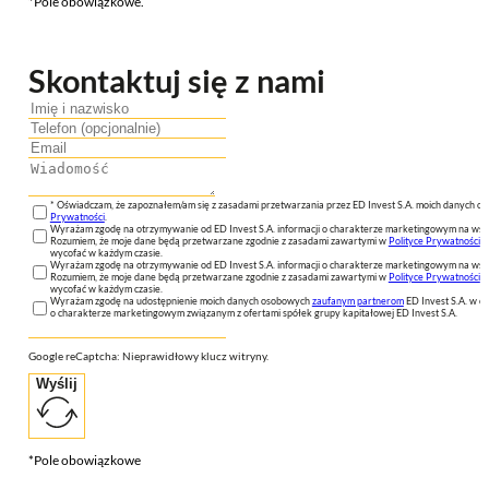
*Pole obowiązkowe.
Skontaktuj się z nami
* Oświadczam, że zapoznałem/am się z zasadami przetwarzania przez ED Invest S.A. moich danych 
Prywatności
.
Wyrażam zgodę na otrzymywanie od ED Invest S.A. informacji o charakterze marketingowym na wsk
Rozumiem, że moje dane będą przetwarzane zgodnie z zasadami zawartymi w
Polityce Prywatności
n
wycofać w każdym czasie.
Wyrażam zgodę na otrzymywanie od ED Invest S.A. informacji o charakterze marketingowym na wsk
Rozumiem, że moje dane będą przetwarzane zgodnie z zasadami zawartymi w
Polityce Prywatności
n
wycofać w każdym czasie.
Wyrażam zgodę na udostępnienie moich danych osobowych
zaufanym partnerom
ED Invest S.A. w ce
o charakterze marketingowym związanym z ofertami spółek grupy kapitałowej ED Invest S.A.
Google reCaptcha: Nieprawidłowy klucz witryny.
Wyślij
*Pole obowiązkowe