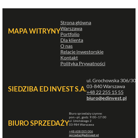
Strona główna
Warszawa
MAPA WITRYNY
Portfolio
Dla klienta
O nas
Relacje inwestorskie
Kontakt
Polityka Prywatności
ul. Grochowska 306/30
03-840 Warszawa
SIEDZIBA ED INVEST S.A.
+48 22 255 15 55
biuro@edinvest.pl
Biuro sprzedaży czynne:
pon.–pt., godz. 9:00–17:00
ul. Umińskiego 2
BIURO SPRZEDAŻY
03-984 Warszawa
+48 608 005 006
sprzedaz@edinvest.pl