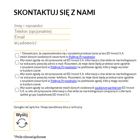
SKONTAKTUJ SIĘ Z NAMI
* Oświadczam, że zapoznałem/am się z zasadami przetwarzania przez ED Invest S.A.
moich danych osobowych zawartymi w
Polityce Prywatności
.
Wyrażam zgodę na otrzymywanie od ED Invest S.A. informacji o charakterze marketingowym
na wskazany powyżej adres e-mail. Rozumiem, że moje dane będą przetwarzane zgodnie
z zasadami zawartymi w
Polityce Prywatności
na podstawie zgody, którą mogę wycofać
w każdym czasie.
Wyrażam zgodę na otrzymywanie od ED Invest S.A. informacji o charakterze marketingowym
na wskazany powyżej numer telefonu. Rozumiem, że moje dane będą przetwarzane zgodnie
z zasadami zawartymi w
Polityce Prywatności
na podstawie zgody, którą mogę wycofać
w każdym czasie.
Wyrażam zgodę na udostępnienie moich danych osobowych
zaufanym partnerom
ED Invest
S.A. w celu otrzymywania informacji o charakterze marketingowym związanym z ofertami
spółek grupy kapitałowej ED Invest S.A.
Google reCaptcha: Nieprawidłowy klucz witryny.
Wyślij
*Pole obowiązkowe