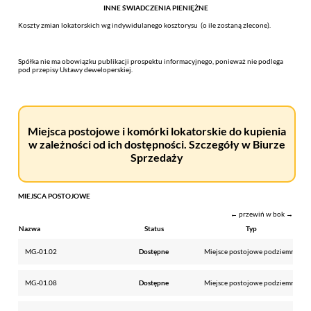
INNE ŚWIADCZENIA PIENIĘŻNE
Koszty zmian lokatorskich wg indywidulanego kosztorysu (o ile zostaną zlecone).
Spółka nie ma obowiązku publikacji prospektu informacyjnego, ponieważ nie podlega
pod przepisy Ustawy deweloperskiej.
Miejsca postojowe i komórki lokatorskie do kupienia
w zależności od ich dostępności. Szczegóły w Biurze
Sprzedaży
MIEJSCA POSTOJOWE
← przewiń w bok →
Nazwa
Status
Typ
MG.-01.02
Dostępne
Miejsce postojowe podziemne
MG.-01.08
Dostępne
Miejsce postojowe podziemne