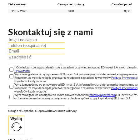
Data zmiany
Cena przed zmianą
Cena/m² przed zmia
11.09.2025
0,00
0,00
Skontaktuj się z nami
* Oświadczam, że zapoznałem/am się z zasadami przetwarzania przez ED Invest S.A. moich danych 
Prywatności
.
Wyrażam zgodę na otrzymywanie od ED Invest S.A. informacji o charakterze marketingowym na wsk
Rozumiem, że moje dane będą przetwarzane zgodnie z zasadami zawartymi w
Polityce Prywatności
n
wycofać w każdym czasie.
Wyrażam zgodę na otrzymywanie od ED Invest S.A. informacji o charakterze marketingowym na wsk
Rozumiem, że moje dane będą przetwarzane zgodnie z zasadami zawartymi w
Polityce Prywatności
n
wycofać w każdym czasie.
Wyrażam zgodę na udostępnienie moich danych osobowych
zaufanym partnerom
ED Invest S.A. w ce
o charakterze marketingowym związanym z ofertami spółek grupy kapitałowej ED Invest S.A.
Google reCaptcha: Nieprawidłowy klucz witryny.
Wyślij