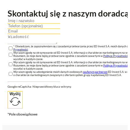
Skontaktuj się z naszym doradcą
* Oświadczam, że zapoznałem/am się z zasadami przetwarzania przez ED Invest S.A. moich danych 
Prywatności
.
Wyrażam zgodę na otrzymywanie od ED Invest S.A. informacji o charakterze marketingowym na wsk
Rozumiem, że moje dane będą przetwarzane zgodnie z zasadami zawartymi w
Polityce Prywatności
n
wycofać w każdym czasie.
Wyrażam zgodę na otrzymywanie od ED Invest S.A. informacji o charakterze marketingowym na wsk
Rozumiem, że moje dane będą przetwarzane zgodnie z zasadami zawartymi w
Polityce Prywatności
n
wycofać w każdym czasie.
Wyrażam zgodę na udostępnienie moich danych osobowych
zaufanym partnerom
ED Invest S.A. w ce
o charakterze marketingowym związanym z ofertami spółek grupy kapitałowej ED Invest S.A.
Google reCaptcha: Nieprawidłowy klucz witryny.
Wyślij
*Pole obowiązkowe