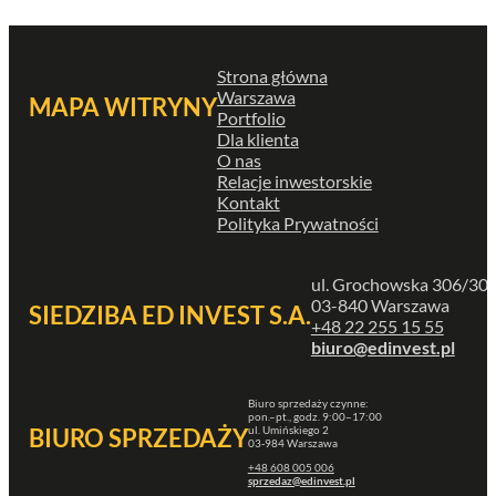
Strona główna
Warszawa
MAPA WITRYNY
Portfolio
Dla klienta
O nas
Relacje inwestorskie
Kontakt
Polityka Prywatności
ul. Grochowska 306/30
03-840 Warszawa
SIEDZIBA ED INVEST S.A.
+48 22 255 15 55
biuro@edinvest.pl
Biuro sprzedaży czynne:
pon.–pt., godz. 9:00–17:00
ul. Umińskiego 2
BIURO SPRZEDAŻY
03-984 Warszawa
+48 608 005 006
sprzedaz@edinvest.pl