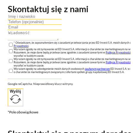
Skontaktuj się z nami
* Oświadczam, że zapoznałem/am się z zasadami przetwarzania przez ED Invest S.A. moich danych 
Prywatności
.
Wyrażam zgodę na otrzymywanie od ED Invest S.A. informacji o charakterze marketingowym na wsk
Rozumiem, że moje dane będą przetwarzane zgodnie z zasadami zawartymi w
Polityce Prywatności
n
wycofać w każdym czasie.
Wyrażam zgodę na otrzymywanie od ED Invest S.A. informacji o charakterze marketingowym na wsk
Rozumiem, że moje dane będą przetwarzane zgodnie z zasadami zawartymi w
Polityce Prywatności
n
wycofać w każdym czasie.
Wyrażam zgodę na udostępnienie moich danych osobowych
zaufanym partnerom
ED Invest S.A. w ce
o charakterze marketingowym związanym z ofertami spółek grupy kapitałowej ED Invest S.A.
Google reCaptcha: Nieprawidłowy klucz witryny.
Wyślij
*Pole obowiązkowe