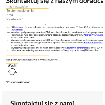
Skontaktuj się z naszym doradcą
* Oświadczam, że zapoznałem/am się z zasadami przetwarzania przez ED Invest S.A. moich danych 
Prywatności
.
Wyrażam zgodę na otrzymywanie od ED Invest S.A. informacji o charakterze marketingowym na wsk
Rozumiem, że moje dane będą przetwarzane zgodnie z zasadami zawartymi w
Polityce Prywatności
n
wycofać w każdym czasie.
Wyrażam zgodę na otrzymywanie od ED Invest S.A. informacji o charakterze marketingowym na wsk
Rozumiem, że moje dane będą przetwarzane zgodnie z zasadami zawartymi w
Polityce Prywatności
n
wycofać w każdym czasie.
Wyrażam zgodę na udostępnienie moich danych osobowych
zaufanym partnerom
ED Invest S.A. w ce
o charakterze marketingowym związanym z ofertami spółek grupy kapitałowej ED Invest S.A.
Google reCaptcha: Nieprawidłowy klucz witryny.
Wyślij
*Pole obowiązkowe
Skontaktuj się z nami