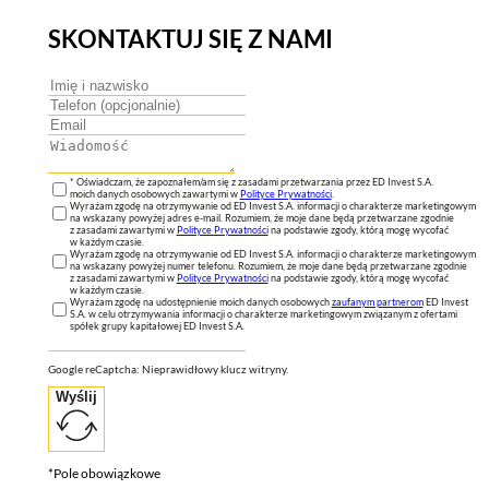
SKONTAKTUJ SIĘ Z NAMI
* Oświadczam, że zapoznałem/am się z zasadami przetwarzania przez ED Invest S.A.
moich danych osobowych zawartymi w
Polityce Prywatności
.
Wyrażam zgodę na otrzymywanie od ED Invest S.A. informacji o charakterze marketingowym
na wskazany powyżej adres e-mail. Rozumiem, że moje dane będą przetwarzane zgodnie
z zasadami zawartymi w
Polityce Prywatności
na podstawie zgody, którą mogę wycofać
w każdym czasie.
Wyrażam zgodę na otrzymywanie od ED Invest S.A. informacji o charakterze marketingowym
na wskazany powyżej numer telefonu. Rozumiem, że moje dane będą przetwarzane zgodnie
z zasadami zawartymi w
Polityce Prywatności
na podstawie zgody, którą mogę wycofać
w każdym czasie.
Wyrażam zgodę na udostępnienie moich danych osobowych
zaufanym partnerom
ED Invest
S.A. w celu otrzymywania informacji o charakterze marketingowym związanym z ofertami
spółek grupy kapitałowej ED Invest S.A.
Google reCaptcha: Nieprawidłowy klucz witryny.
Wyślij
*Pole obowiązkowe