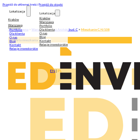
Przejdź do głównej treści
Przejdź do stopki
Lokalizacja
Lokalizacja
Kraków
Kraków
Warszawa
Warszawa
Portfolio
Dla klienta
Strona główna
>
Warszawa
>
Pasaż Aniński bud. C
>
Mieszkanie C/4/108
Portfolio
O nas
Dla klienta
Blog
O nas
Karta mieszkania
Kontakt
Blog
Relacje inwestorskie
Kontakt
Relacje inwestorskie
EN
|
PL