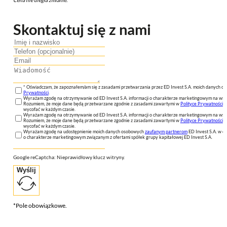
Skontaktuj się z nami
* Oświadczam, że zapoznałem/am się z zasadami przetwarzania przez ED Invest S.A. moich danych 
Prywatności
.
Wyrażam zgodę na otrzymywanie od ED Invest S.A. informacji o charakterze marketingowym na wsk
Rozumiem, że moje dane będą przetwarzane zgodnie z zasadami zawartymi w
Polityce Prywatności
n
wycofać w każdym czasie.
Wyrażam zgodę na otrzymywanie od ED Invest S.A. informacji o charakterze marketingowym na wsk
Rozumiem, że moje dane będą przetwarzane zgodnie z zasadami zawartymi w
Polityce Prywatności
n
wycofać w każdym czasie.
Wyrażam zgodę na udostępnienie moich danych osobowych
zaufanym partnerom
ED Invest S.A. w ce
o charakterze marketingowym związanym z ofertami spółek grupy kapitałowej ED Invest S.A.
Google reCaptcha: Nieprawidłowy klucz witryny.
Wyślij
*Pole obowiązkowe.