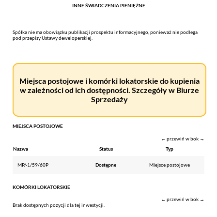
INNE ŚWIADCZENIA PIENIĘŻNE
Spółka nie ma obowiązku publikacji prospektu informacyjnego, ponieważ nie podlega
pod przepisy Ustawy deweloperskiej.
Miejsca postojowe i komórki lokatorskie do kupienia
w zależności od ich dostępności. Szczegóły w Biurze
Sprzedaży
MIEJSCA POSTOJOWE
← przewiń w bok →
Nazwa
Status
Typ
MP/-1/59/60P
Dostępne
Miejsce postojowe
KOMÓRKI LOKATORSKIE
← przewiń w bok →
Brak dostępnych pozycji dla tej inwestycji.