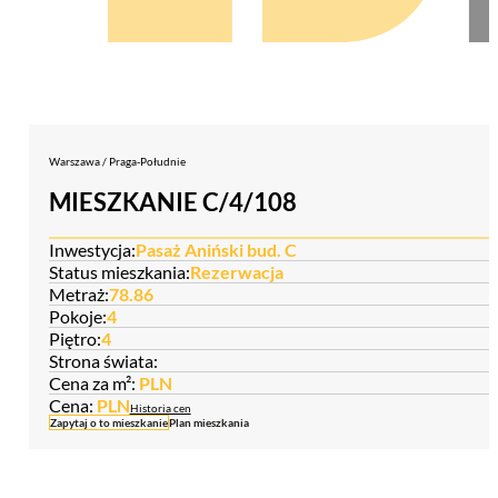
Warszawa / Praga-Południe
MIESZKANIE C/4/108
Inwestycja:
Pasaż Aniński bud. C
Status mieszkania:
Rezerwacja
Metraż:
78.86
Pokoje:
4
Piętro:
4
Strona świata:
Cena za m²:
PLN
Cena:
PLN
Historia cen
Zapytaj o to mieszkanie
Plan mieszkania