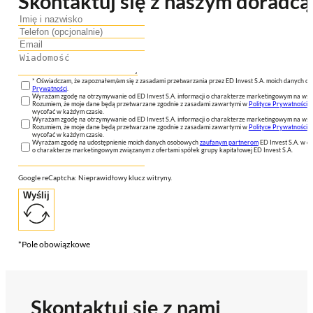
Skontaktuj się z naszym doradcą
* Oświadczam, że zapoznałem/am się z zasadami przetwarzania przez ED Invest S.A. moich danych 
Prywatności
.
Wyrażam zgodę na otrzymywanie od ED Invest S.A. informacji o charakterze marketingowym na wsk
Rozumiem, że moje dane będą przetwarzane zgodnie z zasadami zawartymi w
Polityce Prywatności
n
wycofać w każdym czasie.
Wyrażam zgodę na otrzymywanie od ED Invest S.A. informacji o charakterze marketingowym na wsk
Rozumiem, że moje dane będą przetwarzane zgodnie z zasadami zawartymi w
Polityce Prywatności
n
wycofać w każdym czasie.
Wyrażam zgodę na udostępnienie moich danych osobowych
zaufanym partnerom
ED Invest S.A. w ce
o charakterze marketingowym związanym z ofertami spółek grupy kapitałowej ED Invest S.A.
Google reCaptcha: Nieprawidłowy klucz witryny.
Wyślij
*Pole obowiązkowe
Skontaktuj się z nami