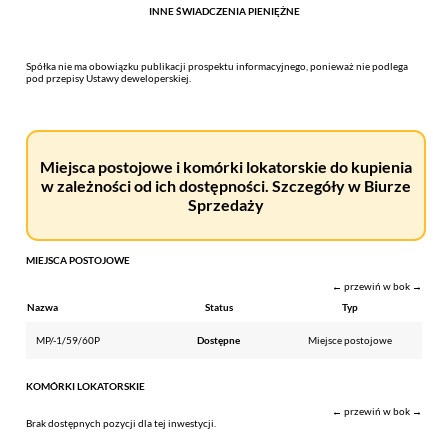
INNE ŚWIADCZENIA PIENIĘŻNE
Spółka nie ma obowiązku publikacji prospektu informacyjnego, ponieważ nie podlega
pod przepisy Ustawy deweloperskiej.
Miejsca postojowe i komórki lokatorskie do kupienia
w zależności od ich dostępności. Szczegóły w Biurze
Sprzedaży
MIEJSCA POSTOJOWE
← przewiń w bok →
Nazwa
Status
Typ
MP/-1/59/60P
Dostępne
Miejsce postojowe
KOMÓRKI LOKATORSKIE
← przewiń w bok →
Brak dostępnych pozycji dla tej inwestycji.