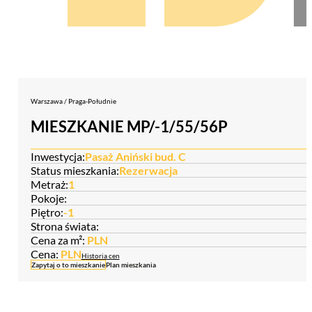
Warszawa / Praga-Południe
MIESZKANIE MP/-1/55/56P
Inwestycja:
Pasaż Aniński bud. C
Status mieszkania:
Rezerwacja
Metraż:
1
Pokoje:
Piętro:
-1
Strona świata:
Cena za m²:
PLN
Cena:
PLN
Historia cen
Zapytaj o to mieszkanie
Plan mieszkania