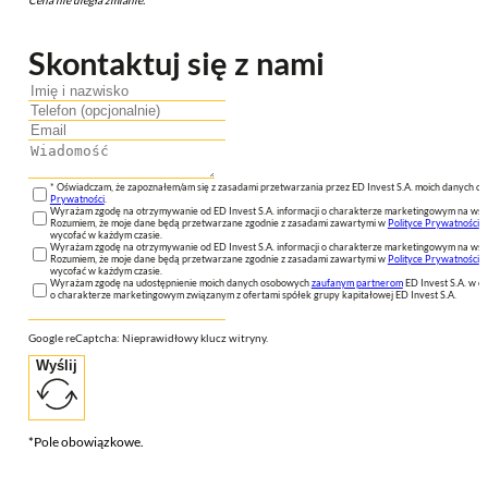
Skontaktuj się z nami
* Oświadczam, że zapoznałem/am się z zasadami przetwarzania przez ED Invest S.A. moich danych 
Prywatności
.
Wyrażam zgodę na otrzymywanie od ED Invest S.A. informacji o charakterze marketingowym na wsk
Rozumiem, że moje dane będą przetwarzane zgodnie z zasadami zawartymi w
Polityce Prywatności
n
wycofać w każdym czasie.
Wyrażam zgodę na otrzymywanie od ED Invest S.A. informacji o charakterze marketingowym na wsk
Rozumiem, że moje dane będą przetwarzane zgodnie z zasadami zawartymi w
Polityce Prywatności
n
wycofać w każdym czasie.
Wyrażam zgodę na udostępnienie moich danych osobowych
zaufanym partnerom
ED Invest S.A. w ce
o charakterze marketingowym związanym z ofertami spółek grupy kapitałowej ED Invest S.A.
Google reCaptcha: Nieprawidłowy klucz witryny.
Wyślij
*Pole obowiązkowe.