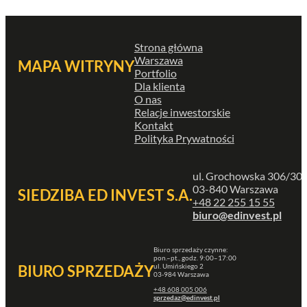
Strona główna
Warszawa
MAPA WITRYNY
Portfolio
Dla klienta
O nas
Relacje inwestorskie
Kontakt
Polityka Prywatności
ul. Grochowska 306/30
03-840 Warszawa
SIEDZIBA ED INVEST S.A.
+48 22 255 15 55
biuro@edinvest.pl
Biuro sprzedaży czynne:
pon.–pt., godz. 9:00–17:00
ul. Umińskiego 2
BIURO SPRZEDAŻY
03-984 Warszawa
+48 608 005 006
sprzedaz@edinvest.pl