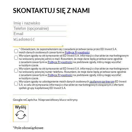
SKONTAKTUJ SIĘ Z NAMI
* Oświadczam, że zapoznałem/am się z zasadami przetwarzania przez ED Invest S.A.
moich danych osobowych zawartymi w
Polityce Prywatności
.
Wyrażam zgodę na otrzymywanie od ED Invest S.A. informacji o charakterze marketingowym
na wskazany powyżej adres e-mail. Rozumiem, że moje dane będą przetwarzane zgodnie
z zasadami zawartymi w
Polityce Prywatności
na podstawie zgody, którą mogę wycofać
w każdym czasie.
Wyrażam zgodę na otrzymywanie od ED Invest S.A. informacji o charakterze marketingowym
na wskazany powyżej numer telefonu. Rozumiem, że moje dane będą przetwarzane zgodnie
z zasadami zawartymi w
Polityce Prywatności
na podstawie zgody, którą mogę wycofać
w każdym czasie.
Wyrażam zgodę na udostępnienie moich danych osobowych
zaufanym partnerom
ED Invest
S.A. w celu otrzymywania informacji o charakterze marketingowym związanym z ofertami
spółek grupy kapitałowej ED Invest S.A.
Google reCaptcha: Nieprawidłowy klucz witryny.
Wyślij
*Pole obowiązkowe