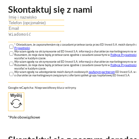
Skontaktuj się z nami
* Oświadczam, że zapoznałem/am się z zasadami przetwarzania przez ED Invest S.A. moich danych 
Prywatności
.
Wyrażam zgodę na otrzymywanie od ED Invest S.A. informacji o charakterze marketingowym na wsk
Rozumiem, że moje dane będą przetwarzane zgodnie z zasadami zawartymi w
Polityce Prywatności
n
wycofać w każdym czasie.
Wyrażam zgodę na otrzymywanie od ED Invest S.A. informacji o charakterze marketingowym na wsk
Rozumiem, że moje dane będą przetwarzane zgodnie z zasadami zawartymi w
Polityce Prywatności
n
wycofać w każdym czasie.
Wyrażam zgodę na udostępnienie moich danych osobowych
zaufanym partnerom
ED Invest S.A. w ce
o charakterze marketingowym związanym z ofertami spółek grupy kapitałowej ED Invest S.A.
Google reCaptcha: Nieprawidłowy klucz witryny.
Wyślij
*Pole obowiązkowe