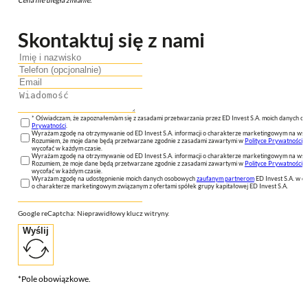
Skontaktuj się z nami
* Oświadczam, że zapoznałem/am się z zasadami przetwarzania przez ED Invest S.A. moich danych 
Prywatności
.
Wyrażam zgodę na otrzymywanie od ED Invest S.A. informacji o charakterze marketingowym na wsk
Rozumiem, że moje dane będą przetwarzane zgodnie z zasadami zawartymi w
Polityce Prywatności
n
wycofać w każdym czasie.
Wyrażam zgodę na otrzymywanie od ED Invest S.A. informacji o charakterze marketingowym na wsk
Rozumiem, że moje dane będą przetwarzane zgodnie z zasadami zawartymi w
Polityce Prywatności
n
wycofać w każdym czasie.
Wyrażam zgodę na udostępnienie moich danych osobowych
zaufanym partnerom
ED Invest S.A. w ce
o charakterze marketingowym związanym z ofertami spółek grupy kapitałowej ED Invest S.A.
Google reCaptcha: Nieprawidłowy klucz witryny.
Wyślij
*Pole obowiązkowe.