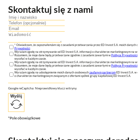
Skontaktuj się z nami
* Oświadczam, że zapoznałem/am się z zasadami przetwarzania przez ED Invest S.A. moich danych 
Prywatności
.
Wyrażam zgodę na otrzymywanie od ED Invest S.A. informacji o charakterze marketingowym na wsk
Rozumiem, że moje dane będą przetwarzane zgodnie z zasadami zawartymi w
Polityce Prywatności
n
wycofać w każdym czasie.
Wyrażam zgodę na otrzymywanie od ED Invest S.A. informacji o charakterze marketingowym na wsk
Rozumiem, że moje dane będą przetwarzane zgodnie z zasadami zawartymi w
Polityce Prywatności
n
wycofać w każdym czasie.
Wyrażam zgodę na udostępnienie moich danych osobowych
zaufanym partnerom
ED Invest S.A. w ce
o charakterze marketingowym związanym z ofertami spółek grupy kapitałowej ED Invest S.A.
Google reCaptcha: Nieprawidłowy klucz witryny.
Wyślij
*Pole obowiązkowe