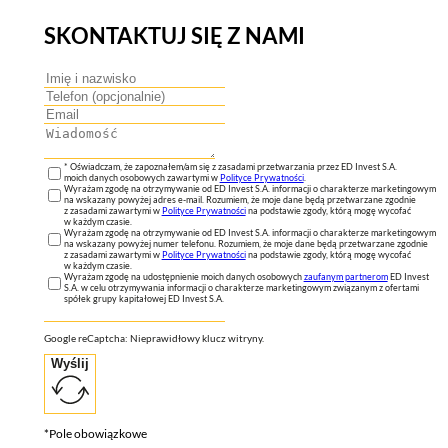
SKONTAKTUJ SIĘ Z NAMI
* Oświadczam, że zapoznałem/am się z zasadami przetwarzania przez ED Invest S.A.
moich danych osobowych zawartymi w
Polityce Prywatności
.
Wyrażam zgodę na otrzymywanie od ED Invest S.A. informacji o charakterze marketingowym
na wskazany powyżej adres e-mail. Rozumiem, że moje dane będą przetwarzane zgodnie
z zasadami zawartymi w
Polityce Prywatności
na podstawie zgody, którą mogę wycofać
w każdym czasie.
Wyrażam zgodę na otrzymywanie od ED Invest S.A. informacji o charakterze marketingowym
na wskazany powyżej numer telefonu. Rozumiem, że moje dane będą przetwarzane zgodnie
z zasadami zawartymi w
Polityce Prywatności
na podstawie zgody, którą mogę wycofać
w każdym czasie.
Wyrażam zgodę na udostępnienie moich danych osobowych
zaufanym partnerom
ED Invest
S.A. w celu otrzymywania informacji o charakterze marketingowym związanym z ofertami
spółek grupy kapitałowej ED Invest S.A.
Google reCaptcha: Nieprawidłowy klucz witryny.
Wyślij
*Pole obowiązkowe