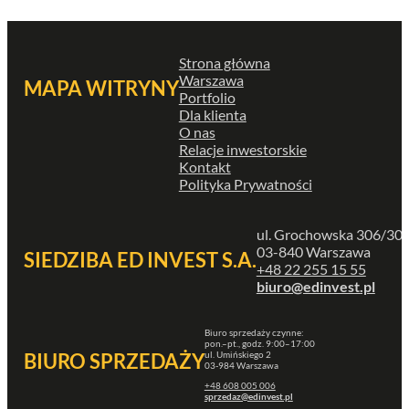
Strona główna
Warszawa
MAPA WITRYNY
Portfolio
Dla klienta
O nas
Relacje inwestorskie
Kontakt
Polityka Prywatności
ul. Grochowska 306/30
03-840 Warszawa
SIEDZIBA ED INVEST S.A.
+48 22 255 15 55
biuro@edinvest.pl
Biuro sprzedaży czynne:
pon.–pt., godz. 9:00–17:00
ul. Umińskiego 2
BIURO SPRZEDAŻY
03-984 Warszawa
+48 608 005 006
sprzedaz@edinvest.pl