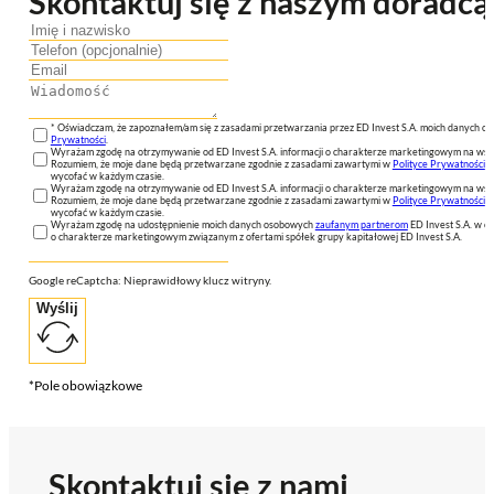
Skontaktuj się z naszym doradcą
* Oświadczam, że zapoznałem/am się z zasadami przetwarzania przez ED Invest S.A. moich danych 
Prywatności
.
Wyrażam zgodę na otrzymywanie od ED Invest S.A. informacji o charakterze marketingowym na wsk
Rozumiem, że moje dane będą przetwarzane zgodnie z zasadami zawartymi w
Polityce Prywatności
n
wycofać w każdym czasie.
Wyrażam zgodę na otrzymywanie od ED Invest S.A. informacji o charakterze marketingowym na wsk
Rozumiem, że moje dane będą przetwarzane zgodnie z zasadami zawartymi w
Polityce Prywatności
n
wycofać w każdym czasie.
Wyrażam zgodę na udostępnienie moich danych osobowych
zaufanym partnerom
ED Invest S.A. w ce
o charakterze marketingowym związanym z ofertami spółek grupy kapitałowej ED Invest S.A.
Google reCaptcha: Nieprawidłowy klucz witryny.
Wyślij
*Pole obowiązkowe
Skontaktuj się z nami