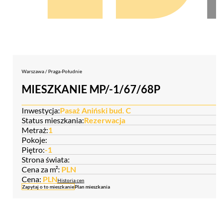
Warszawa / Praga-Południe
MIESZKANIE MP/-1/67/68P
Inwestycja:
Pasaż Aniński bud. C
Status mieszkania:
Rezerwacja
Metraż:
1
Pokoje:
Piętro:
-1
Strona świata:
Cena za m²:
PLN
Cena:
PLN
Historia cen
Zapytaj o to mieszkanie
Plan mieszkania