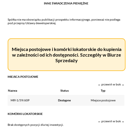
INNE ŚWIADCZENIA PIENIĘŻNE
Spółka nie ma obowiązku publikacji prospektu informacyjnego, ponieważ nie podlega
pod przepisy Ustawy deweloperskiej.
Miejsca postojowe i komórki lokatorskie do kupienia
w zależności od ich dostępności. Szczegóły w Biurze
Sprzedaży
MIEJSCA POSTOJOWE
← przewiń w bok →
Nazwa
Status
Typ
MP/-1/59/60P
Dostępne
Miejsce postojowe
KOMÓRKI LOKATORSKIE
← przewiń w bok →
Brak dostępnych pozycji dla tej inwestycji.