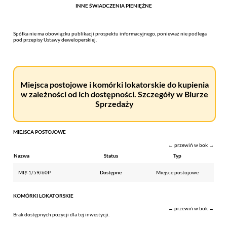
INNE ŚWIADCZENIA PIENIĘŻNE
Spółka nie ma obowiązku publikacji prospektu informacyjnego, ponieważ nie podlega
pod przepisy Ustawy deweloperskiej.
Miejsca postojowe i komórki lokatorskie do kupienia
w zależności od ich dostępności. Szczegóły w Biurze
Sprzedaży
MIEJSCA POSTOJOWE
← przewiń w bok →
Nazwa
Status
Typ
MP/-1/59/60P
Dostępne
Miejsce postojowe
KOMÓRKI LOKATORSKIE
← przewiń w bok →
Brak dostępnych pozycji dla tej inwestycji.