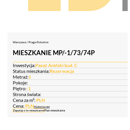
Warszawa / Praga-Południe
MIESZKANIE MP/-1/73/74P
Inwestycja:
Pasaż Aniński bud. C
Status mieszkania:
Rezerwacja
Metraż:
1
Pokoje:
Piętro:
-1
Strona świata:
Cena za m²:
PLN
Cena:
PLN
Historia cen
Zapytaj o to mieszkanie
Plan mieszkania