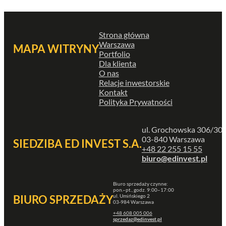
Strona główna
Warszawa
MAPA WITRYNY
Portfolio
Dla klienta
O nas
Relacje inwestorskie
Kontakt
Polityka Prywatności
ul. Grochowska 306/30
03-840 Warszawa
SIEDZIBA ED INVEST S.A.
+48 22 255 15 55
biuro@edinvest.pl
Biuro sprzedaży czynne:
pon.–pt., godz. 9:00–17:00
ul. Umińskiego 2
BIURO SPRZEDAŻY
03-984 Warszawa
+48 608 005 006
sprzedaz@edinvest.pl