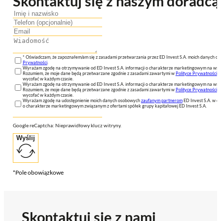
Skontaktuj się z naszym doradcą
* Oświadczam, że zapoznałem/am się z zasadami przetwarzania przez ED Invest S.A. moich danych 
Prywatności
.
Wyrażam zgodę na otrzymywanie od ED Invest S.A. informacji o charakterze marketingowym na wsk
Rozumiem, że moje dane będą przetwarzane zgodnie z zasadami zawartymi w
Polityce Prywatności
n
wycofać w każdym czasie.
Wyrażam zgodę na otrzymywanie od ED Invest S.A. informacji o charakterze marketingowym na wsk
Rozumiem, że moje dane będą przetwarzane zgodnie z zasadami zawartymi w
Polityce Prywatności
n
wycofać w każdym czasie.
Wyrażam zgodę na udostępnienie moich danych osobowych
zaufanym partnerom
ED Invest S.A. w ce
o charakterze marketingowym związanym z ofertami spółek grupy kapitałowej ED Invest S.A.
Google reCaptcha: Nieprawidłowy klucz witryny.
Wyślij
*Pole obowiązkowe
Skontaktuj się z nami