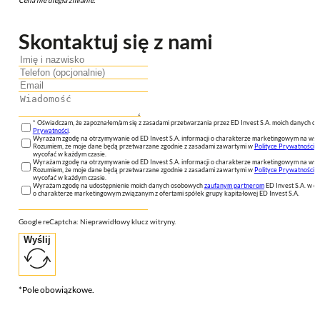
Skontaktuj się z nami
* Oświadczam, że zapoznałem/am się z zasadami przetwarzania przez ED Invest S.A. moich danych 
Prywatności
.
Wyrażam zgodę na otrzymywanie od ED Invest S.A. informacji o charakterze marketingowym na wsk
Rozumiem, że moje dane będą przetwarzane zgodnie z zasadami zawartymi w
Polityce Prywatności
n
wycofać w każdym czasie.
Wyrażam zgodę na otrzymywanie od ED Invest S.A. informacji o charakterze marketingowym na wsk
Rozumiem, że moje dane będą przetwarzane zgodnie z zasadami zawartymi w
Polityce Prywatności
n
wycofać w każdym czasie.
Wyrażam zgodę na udostępnienie moich danych osobowych
zaufanym partnerom
ED Invest S.A. w ce
o charakterze marketingowym związanym z ofertami spółek grupy kapitałowej ED Invest S.A.
Google reCaptcha: Nieprawidłowy klucz witryny.
Wyślij
*Pole obowiązkowe.