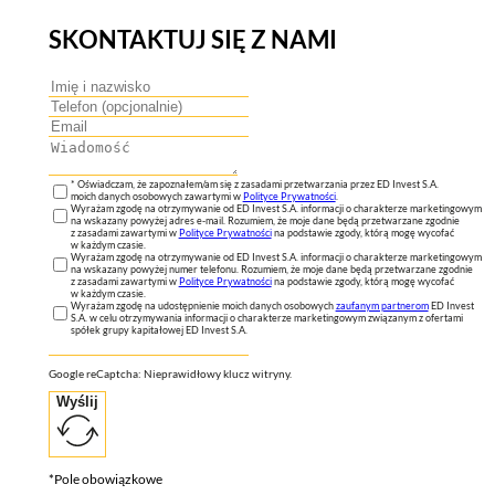
SKONTAKTUJ SIĘ Z NAMI
* Oświadczam, że zapoznałem/am się z zasadami przetwarzania przez ED Invest S.A.
moich danych osobowych zawartymi w
Polityce Prywatności
.
Wyrażam zgodę na otrzymywanie od ED Invest S.A. informacji o charakterze marketingowym
na wskazany powyżej adres e-mail. Rozumiem, że moje dane będą przetwarzane zgodnie
z zasadami zawartymi w
Polityce Prywatności
na podstawie zgody, którą mogę wycofać
w każdym czasie.
Wyrażam zgodę na otrzymywanie od ED Invest S.A. informacji o charakterze marketingowym
na wskazany powyżej numer telefonu. Rozumiem, że moje dane będą przetwarzane zgodnie
z zasadami zawartymi w
Polityce Prywatności
na podstawie zgody, którą mogę wycofać
w każdym czasie.
Wyrażam zgodę na udostępnienie moich danych osobowych
zaufanym partnerom
ED Invest
S.A. w celu otrzymywania informacji o charakterze marketingowym związanym z ofertami
spółek grupy kapitałowej ED Invest S.A.
Google reCaptcha: Nieprawidłowy klucz witryny.
Wyślij
*Pole obowiązkowe