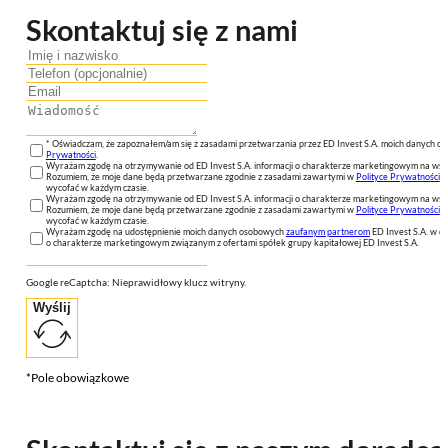
Skontaktuj się z nami
* Oświadczam, że zapoznałem/am się z zasadami przetwarzania przez ED Invest S.A. moich danych 
Prywatności
.
Wyrażam zgodę na otrzymywanie od ED Invest S.A. informacji o charakterze marketingowym na wsk
Rozumiem, że moje dane będą przetwarzane zgodnie z zasadami zawartymi w
Polityce Prywatności
n
wycofać w każdym czasie.
Wyrażam zgodę na otrzymywanie od ED Invest S.A. informacji o charakterze marketingowym na wsk
Rozumiem, że moje dane będą przetwarzane zgodnie z zasadami zawartymi w
Polityce Prywatności
n
wycofać w każdym czasie.
Wyrażam zgodę na udostępnienie moich danych osobowych
zaufanym partnerom
ED Invest S.A. w ce
o charakterze marketingowym związanym z ofertami spółek grupy kapitałowej ED Invest S.A.
Google reCaptcha: Nieprawidłowy klucz witryny.
Wyślij
*Pole obowiązkowe