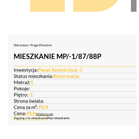
Warszawa / Praga-Południe
MIESZKANIE MP/-1/87/88P
Inwestycja:
Pasaż Aniński bud. C
Status mieszkania:
Rezerwacja
Metraż:
1
Pokoje:
Piętro:
-1
Strona świata:
Cena za m²:
PLN
Cena:
PLN
Historia cen
Zapytaj o to mieszkanie
Plan mieszkania