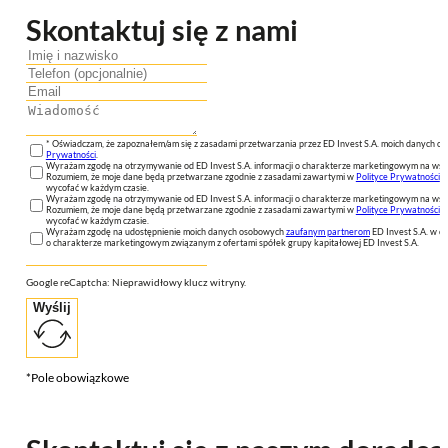
Skontaktuj się z nami
* Oświadczam, że zapoznałem/am się z zasadami przetwarzania przez ED Invest S.A. moich danych 
Prywatności
.
Wyrażam zgodę na otrzymywanie od ED Invest S.A. informacji o charakterze marketingowym na wsk
Rozumiem, że moje dane będą przetwarzane zgodnie z zasadami zawartymi w
Polityce Prywatności
n
wycofać w każdym czasie.
Wyrażam zgodę na otrzymywanie od ED Invest S.A. informacji o charakterze marketingowym na wsk
Rozumiem, że moje dane będą przetwarzane zgodnie z zasadami zawartymi w
Polityce Prywatności
n
wycofać w każdym czasie.
Wyrażam zgodę na udostępnienie moich danych osobowych
zaufanym partnerom
ED Invest S.A. w ce
o charakterze marketingowym związanym z ofertami spółek grupy kapitałowej ED Invest S.A.
Google reCaptcha: Nieprawidłowy klucz witryny.
Wyślij
*Pole obowiązkowe