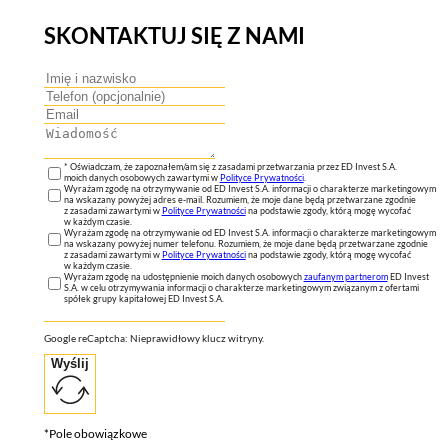
SKONTAKTUJ SIĘ Z NAMI
* Oświadczam, że zapoznałem/am się z zasadami przetwarzania przez ED Invest S.A.
moich danych osobowych zawartymi w
Polityce Prywatności
.
Wyrażam zgodę na otrzymywanie od ED Invest S.A. informacji o charakterze marketingowym
na wskazany powyżej adres e-mail. Rozumiem, że moje dane będą przetwarzane zgodnie
z zasadami zawartymi w
Polityce Prywatności
na podstawie zgody, którą mogę wycofać
w każdym czasie.
Wyrażam zgodę na otrzymywanie od ED Invest S.A. informacji o charakterze marketingowym
na wskazany powyżej numer telefonu. Rozumiem, że moje dane będą przetwarzane zgodnie
z zasadami zawartymi w
Polityce Prywatności
na podstawie zgody, którą mogę wycofać
w każdym czasie.
Wyrażam zgodę na udostępnienie moich danych osobowych
zaufanym partnerom
ED Invest
S.A. w celu otrzymywania informacji o charakterze marketingowym związanym z ofertami
spółek grupy kapitałowej ED Invest S.A.
Google reCaptcha: Nieprawidłowy klucz witryny.
Wyślij
*Pole obowiązkowe