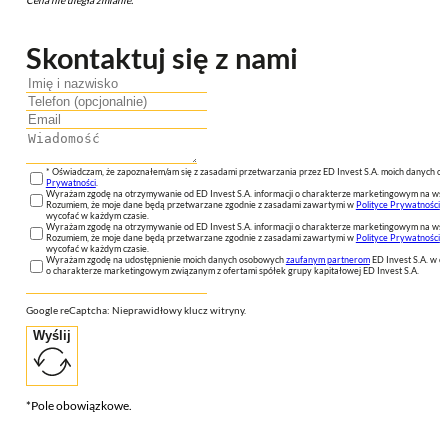
Skontaktuj się z nami
* Oświadczam, że zapoznałem/am się z zasadami przetwarzania przez ED Invest S.A. moich danych 
Prywatności
.
Wyrażam zgodę na otrzymywanie od ED Invest S.A. informacji o charakterze marketingowym na wsk
Rozumiem, że moje dane będą przetwarzane zgodnie z zasadami zawartymi w
Polityce Prywatności
n
wycofać w każdym czasie.
Wyrażam zgodę na otrzymywanie od ED Invest S.A. informacji o charakterze marketingowym na wsk
Rozumiem, że moje dane będą przetwarzane zgodnie z zasadami zawartymi w
Polityce Prywatności
n
wycofać w każdym czasie.
Wyrażam zgodę na udostępnienie moich danych osobowych
zaufanym partnerom
ED Invest S.A. w ce
o charakterze marketingowym związanym z ofertami spółek grupy kapitałowej ED Invest S.A.
Google reCaptcha: Nieprawidłowy klucz witryny.
Wyślij
*Pole obowiązkowe.