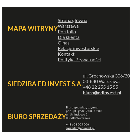
Strona główna
Warszawa
MAPA WITRYNY
Portfolio
Dla klienta
O nas
Relacje inwestorskie
Kontakt
Polityka Prywatności
ul. Grochowska 306/30
03-840 Warszawa
SIEDZIBA ED INVEST S.A.
+48 22 255 15 55
biuro@edinvest.pl
Biuro sprzedaży czynne:
pon.–pt., godz. 9:00–17:00
ul. Umińskiego 2
BIURO SPRZEDAŻY
03-984 Warszawa
+48 608 005 006
sprzedaz@edinvest.pl