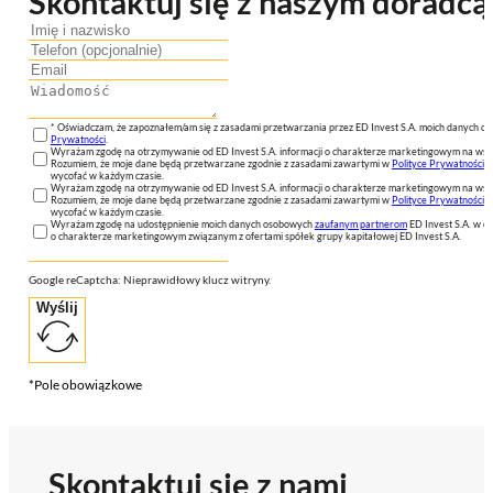
Skontaktuj się z naszym doradcą
* Oświadczam, że zapoznałem/am się z zasadami przetwarzania przez ED Invest S.A. moich danych 
Prywatności
.
Wyrażam zgodę na otrzymywanie od ED Invest S.A. informacji o charakterze marketingowym na wsk
Rozumiem, że moje dane będą przetwarzane zgodnie z zasadami zawartymi w
Polityce Prywatności
n
wycofać w każdym czasie.
Wyrażam zgodę na otrzymywanie od ED Invest S.A. informacji o charakterze marketingowym na wsk
Rozumiem, że moje dane będą przetwarzane zgodnie z zasadami zawartymi w
Polityce Prywatności
n
wycofać w każdym czasie.
Wyrażam zgodę na udostępnienie moich danych osobowych
zaufanym partnerom
ED Invest S.A. w ce
o charakterze marketingowym związanym z ofertami spółek grupy kapitałowej ED Invest S.A.
Google reCaptcha: Nieprawidłowy klucz witryny.
Wyślij
*Pole obowiązkowe
Skontaktuj się z nami