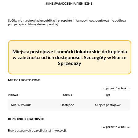
INNE ŚWIADCZENIA PIENIĘŻNE
Spółka nie ma obowiązku publikacji prospektu informacyjnego, ponieważ nie podlega
pod przepisy Ustawy deweloperskiej.
Miejsca postojowe i komórki lokatorskie do kupienia
w zależności od ich dostępności. Szczegóły w Biurze
Sprzedaży
MIEJSCA POSTOJOWE
← przewiń w bok →
Nazwa
Status
Typ
MP/-1/59/60P
Dostępne
Miejsce postojowe
KOMÓRKI LOKATORSKIE
← przewiń w bok →
Brak dostępnych pozycji dla tej inwestycji.