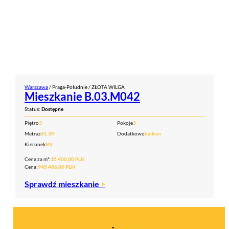
Warszawa
/ Praga-Południe / ZŁOTA WILGA
Mieszkanie B.03.M042
Status:
Dostępne
Piętro
3
Pokoje
3
Metraż
61.39
Dodatkowo
balkon
Kierunek
SN
Cena za m²:
15 400,00 PLN
Cena:
945 406,00 PLN
Sprawdź mieszkanie