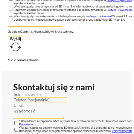
wycofać w każdym czasie.
Wyrażam zgodę na otrzymywanie od ED Invest S.A. informacji o charakterze marketingowym na wsk
Rozumiem, że moje dane będą przetwarzane zgodnie z zasadami zawartymi w
Polityce Prywatności
n
wycofać w każdym czasie.
Wyrażam zgodę na udostępnienie moich danych osobowych
zaufanym partnerom
ED Invest S.A. w ce
o charakterze marketingowym związanym z ofertami spółek grupy kapitałowej ED Invest S.A.
Google reCaptcha: Nieprawidłowy klucz witryny.
Wyślij
*Pole obowiązkowe
Skontaktuj się z nami
* Oświadczam, że zapoznałem/am się z zasadami przetwarzania przez ED Invest S.A. moich dan
Prywatności
.
Wyrażam zgodę na otrzymywanie od ED Invest S.A. informacji o charakterze marketingowym na
Rozumiem, że moje dane będą przetwarzane zgodnie z zasadami zawartymi w
Polityce Prywatno