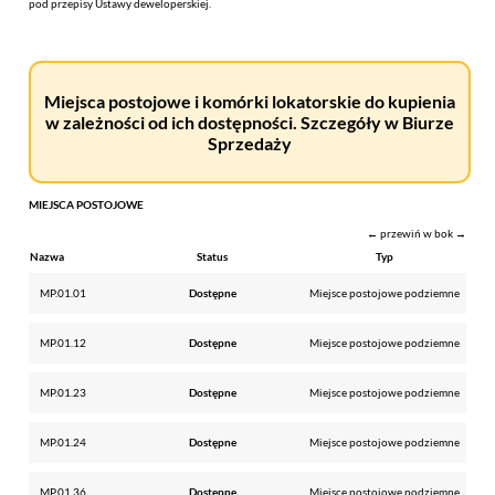
pod przepisy Ustawy deweloperskiej.
Miejsca postojowe i komórki lokatorskie do kupienia
w zależności od ich dostępności. Szczegóły w Biurze
Sprzedaży
MIEJSCA POSTOJOWE
← przewiń w bok →
Nazwa
Status
Typ
MP.01.01
Dostępne
Miejsce postojowe podziemne
MP.01.12
Dostępne
Miejsce postojowe podziemne
MP.01.23
Dostępne
Miejsce postojowe podziemne
MP.01.24
Dostępne
Miejsce postojowe podziemne
MP.01.36
Dostępne
Miejsce postojowe podziemne