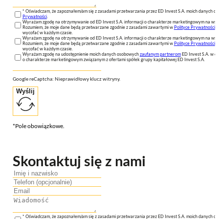
* Oświadczam, że zapoznałem/am się z zasadami przetwarzania przez ED Invest S.A. moich danych 
Prywatności
.
Wyrażam zgodę na otrzymywanie od ED Invest S.A. informacji o charakterze marketingowym na wsk
Rozumiem, że moje dane będą przetwarzane zgodnie z zasadami zawartymi w
Polityce Prywatności
n
wycofać w każdym czasie.
Wyrażam zgodę na otrzymywanie od ED Invest S.A. informacji o charakterze marketingowym na wsk
Rozumiem, że moje dane będą przetwarzane zgodnie z zasadami zawartymi w
Polityce Prywatności
n
wycofać w każdym czasie.
Wyrażam zgodę na udostępnienie moich danych osobowych
zaufanym partnerom
ED Invest S.A. w ce
o charakterze marketingowym związanym z ofertami spółek grupy kapitałowej ED Invest S.A.
Google reCaptcha: Nieprawidłowy klucz witryny.
Wyślij
*Pole obowiązkowe.
Skontaktuj się z nami
* Oświadczam, że zapoznałem/am się z zasadami przetwarzania przez ED Invest S.A. moich danych 