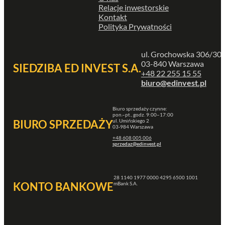
Relacje inwestorskie
Kontakt
Polityka Prywatności
ul. Grochowska 306/30
03-840 Warszawa
SIEDZIBA ED INVEST S.A.
+48 22 255 15 55
biuro@edinvest.pl
Biuro sprzedaży czynne:
pon.–pt., godz. 9:00–17:00
ul. Umińskiego 2
BIURO SPRZEDAŻY
03-984 Warszawa
+48 608 005 006
sprzedaz@edinvest.pl
28 1140 1977 0000 4295 6500 1001
KONTO BANKOWE
mBank S.A.