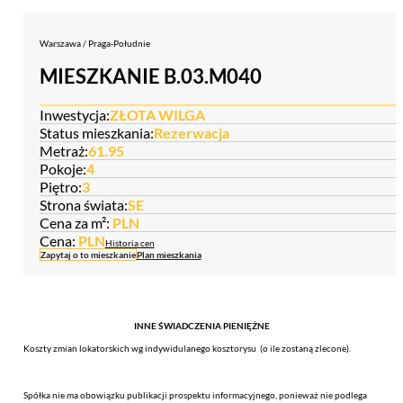
Warszawa / Praga-Południe
MIESZKANIE B.03.M040
Inwestycja:
ZŁOTA WILGA
Status mieszkania:
Rezerwacja
Metraż:
61.95
Pokoje:
4
Piętro:
3
Strona świata:
SE
Cena za m²:
PLN
Cena:
PLN
Historia cen
Zapytaj o to mieszkanie
Plan mieszkania
INNE ŚWIADCZENIA PIENIĘŻNE
Koszty zmian lokatorskich wg indywidulanego kosztorysu (o ile zostaną zlecone).
Spółka nie ma obowiązku publikacji prospektu informacyjnego, ponieważ nie podlega