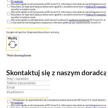
Prywatności
.
Wyrażam zgodę na otrzymywanie od ED Invest S.A. informacji o charakterze marketingowym na wsk
Rozumiem, że moje dane będą przetwarzane zgodnie z zasadami zawartymi w
Polityce Prywatności
n
wycofać w każdym czasie.
Wyrażam zgodę na otrzymywanie od ED Invest S.A. informacji o charakterze marketingowym na wsk
Rozumiem, że moje dane będą przetwarzane zgodnie z zasadami zawartymi w
Polityce Prywatności
n
wycofać w każdym czasie.
Wyrażam zgodę na udostępnienie moich danych osobowych
zaufanym partnerom
ED Invest S.A. w ce
o charakterze marketingowym związanym z ofertami spółek grupy kapitałowej ED Invest S.A.
Google reCaptcha: Nieprawidłowy klucz witryny.
Wyślij
*Pole obowiązkowe
Skontaktuj się z naszym doradcą
* Oświadczam, że zapoznałem/am się z zasadami przetwarzania przez ED Invest S.A. moich danych 
Prywatności
.
Wyrażam zgodę na otrzymywanie od ED Invest S.A. informacji o charakterze marketingowym na wsk
Rozumiem, że moje dane będą przetwarzane zgodnie z zasadami zawartymi w
Polityce Prywatności
n