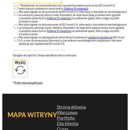
* Oświadczam, że zapoznałem/am się z zasadami przetwarzania przez ED Invest S.A.
moich danych osobowych zawartymi w
Polityce Prywatności
.
Wyrażam zgodę na otrzymywanie od ED Invest S.A. informacji o charakterze marketingowym
na wskazany powyżej adres e-mail. Rozumiem, że moje dane będą przetwarzane zgodnie
z zasadami zawartymi w
Polityce Prywatności
na podstawie zgody, którą mogę wycofać
w każdym czasie.
Wyrażam zgodę na otrzymywanie od ED Invest S.A. informacji o charakterze marketingowym
na wskazany powyżej numer telefonu. Rozumiem, że moje dane będą przetwarzane zgodnie
z zasadami zawartymi w
Polityce Prywatności
na podstawie zgody, którą mogę wycofać
w każdym czasie.
Wyrażam zgodę na udostępnienie moich danych osobowych
zaufanym partnerom
ED Invest
S.A. w celu otrzymywania informacji o charakterze marketingowym związanym z ofertami
spółek grupy kapitałowej ED Invest S.A.
Google reCaptcha: Nieprawidłowy klucz witryny.
Wyślij
*Pole obowiązkowe
Strona główna
Warszawa
MAPA WITRYNY
Portfolio
Dla klienta
O nas