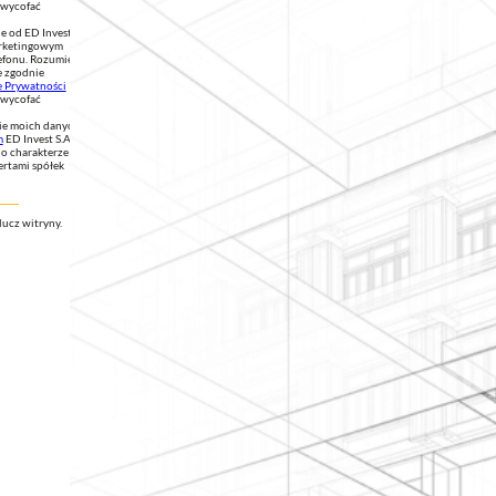
 wycofać
 od ED Invest
marketingowym
efonu. Rozumiem,
e zgodnie
e Prywatności
 wycofać
ie moich danych
m
ED Invest S.A.
 o charakterze
rtami spółek
ucz witryny.