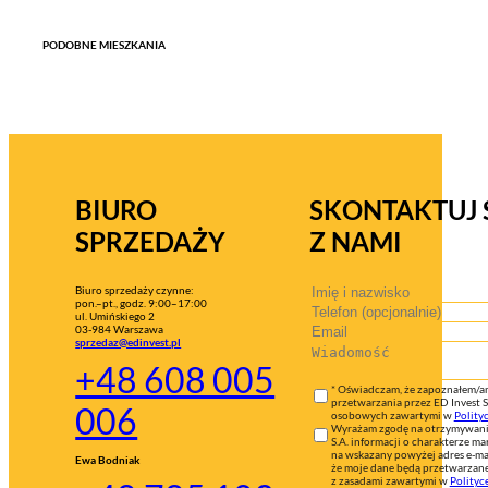
PODOBNE MIESZKANIA
BIURO
SKONTAKTUJ 
SPRZEDAŻY
Z NAMI
Biuro sprzedaży czynne:
pon.–pt., godz. 9:00–17:00
ul. Umińskiego 2
03-984 Warszawa
sprzedaz@edinvest.pl
+48 608 005
* Oświadczam, że zapoznałem/am
przetwarzania przez ED Invest 
006
osobowych zawartymi w
Polity
Wyrażam zgodę na otrzymywanie
S.A. informacji o charakterze 
na wskazany powyżej adres e-ma
Ewa Bodniak
że moje dane będą przetwarzan
z zasadami zawartymi w
Polityc