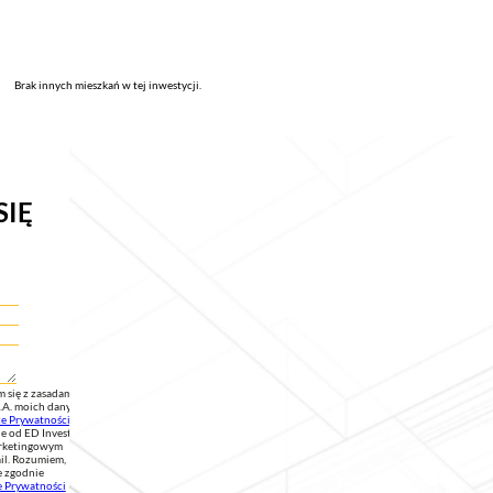
Brak innych mieszkań w tej inwestycji.
SIĘ
 się z zasadami
S.A. moich danych
ce Prywatności
.
 od ED Invest
marketingowym
il. Rozumiem,
e zgodnie
e Prywatności