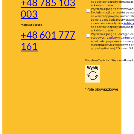
+48 785 103
na podstawie zgody, którą mogę
w każdym czasie.
Wyrażam zgodę na otrzymywanie
003
S.A. informacji o charakterze 
na wskazany powyżej numer tel
że moje dane będą przetwarzan
z zasadami zawartymi w
Polityc
Mateusz Bereda
na podstawie zgody, którą mogę
w każdym czasie.
+48 601 777
Wyrażam zgodę na udostępnien
osobowych
zaufanym partnero
w celu otrzymywania informacji
161
marketingowym związanym z ofe
grupy kapitałowej ED Invest S.A.
Google reCaptcha: Nieprawidłowy kl
Wyślij
*Pole obowiązkowe