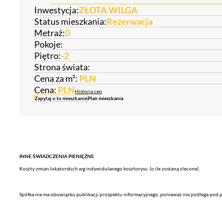
Inwestycja:
ZŁOTA WILGA
Status mieszkania:
Rezerwacja
Metraż:
0
Pokoje:
Piętro:
-2
Strona świata:
Cena za m²:
PLN
Cena:
PLN
Historia cen
Zapytaj o to mieszkanie
Plan mieszkania
INNE ŚWIADCZENIA PIENIĘŻNE
Koszty zmian lokatorskich wg indywidulanego kosztorysu (o ile zostaną zlecone).
Spółka nie ma obowiązku publikacji prospektu informacyjnego, ponieważ nie podlega pod p