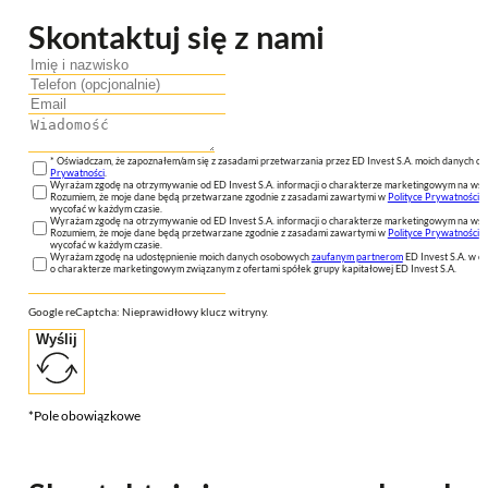
Skontaktuj się z nami
* Oświadczam, że zapoznałem/am się z zasadami przetwarzania przez ED Invest S.A. moich danych 
Prywatności
.
Wyrażam zgodę na otrzymywanie od ED Invest S.A. informacji o charakterze marketingowym na wsk
Rozumiem, że moje dane będą przetwarzane zgodnie z zasadami zawartymi w
Polityce Prywatności
n
wycofać w każdym czasie.
Wyrażam zgodę na otrzymywanie od ED Invest S.A. informacji o charakterze marketingowym na wsk
Rozumiem, że moje dane będą przetwarzane zgodnie z zasadami zawartymi w
Polityce Prywatności
n
wycofać w każdym czasie.
Wyrażam zgodę na udostępnienie moich danych osobowych
zaufanym partnerom
ED Invest S.A. w ce
o charakterze marketingowym związanym z ofertami spółek grupy kapitałowej ED Invest S.A.
Google reCaptcha: Nieprawidłowy klucz witryny.
Wyślij
*Pole obowiązkowe