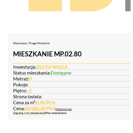
Warszawa / Praga-Południe
MIESZKANIE MP.02.80
Inwestycja:
ZŁOTA WILGA
Status mieszkania:
Dostępne
Metraż:
0
Pokoje:
Piętro:
-2
Strona świata:
Cena za m²:
0,00 PLN
Cena:
50 000,00 PLN
Historia cen
Zapytaj o to mieszkanie
Plan mieszkania