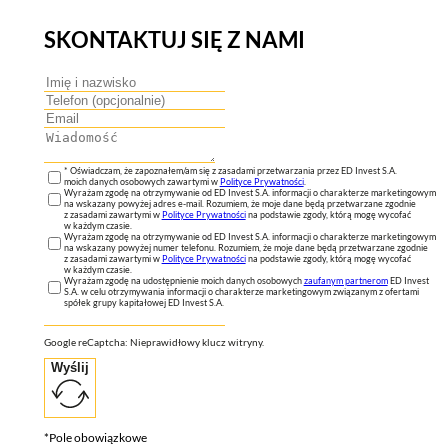
SKONTAKTUJ SIĘ Z NAMI
* Oświadczam, że zapoznałem/am się z zasadami przetwarzania przez ED Invest S.A.
moich danych osobowych zawartymi w
Polityce Prywatności
.
Wyrażam zgodę na otrzymywanie od ED Invest S.A. informacji o charakterze marketingowym
na wskazany powyżej adres e-mail. Rozumiem, że moje dane będą przetwarzane zgodnie
z zasadami zawartymi w
Polityce Prywatności
na podstawie zgody, którą mogę wycofać
w każdym czasie.
Wyrażam zgodę na otrzymywanie od ED Invest S.A. informacji o charakterze marketingowym
na wskazany powyżej numer telefonu. Rozumiem, że moje dane będą przetwarzane zgodnie
z zasadami zawartymi w
Polityce Prywatności
na podstawie zgody, którą mogę wycofać
w każdym czasie.
Wyrażam zgodę na udostępnienie moich danych osobowych
zaufanym partnerom
ED Invest
S.A. w celu otrzymywania informacji o charakterze marketingowym związanym z ofertami
spółek grupy kapitałowej ED Invest S.A.
Google reCaptcha: Nieprawidłowy klucz witryny.
Wyślij
*Pole obowiązkowe