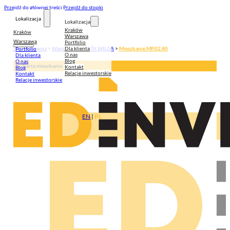
Przejdź do głównej treści
Przejdź do stopki
Lokalizacja
Lokalizacja
Kraków
Kraków
Warszawa
Warszawa
Portfolio
Dla klienta
Strona główna
>
Warszawa
>
ZŁOTA WILGA
>
Mieszkanie MP.02.80
Portfolio
O nas
Dla klienta
Blog
O nas
Karta mieszkania
Kontakt
Blog
Relacje inwestorskie
Kontakt
Relacje inwestorskie
EN
|
PL