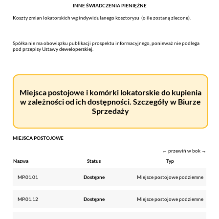
INNE ŚWIADCZENIA PIENIĘŻNE
Koszty zmian lokatorskich wg indywidulanego kosztorysu (o ile zostaną zlecone).
Spółka nie ma obowiązku publikacji prospektu informacyjnego, ponieważ nie podlega
pod przepisy Ustawy deweloperskiej.
Miejsca postojowe i komórki lokatorskie do kupienia
w zależności od ich dostępności. Szczegóły w Biurze
Sprzedaży
MIEJSCA POSTOJOWE
← przewiń w bok →
Nazwa
Status
Typ
MP.01.01
Dostępne
Miejsce postojowe podziemne
MP.01.12
Dostępne
Miejsce postojowe podziemne