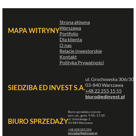
Strona główna
Warszawa
MAPA WITRYNY
Portfolio
Dla klienta
O nas
Relacje inwestorskie
Kontakt
Polityka Prywatności
ul. Grochowska 306/30
03-840 Warszawa
SIEDZIBA ED INVEST S.A.
+48 22 255 15 55
biuro@edinvest.pl
Biuro sprzedaży czynne:
pon.–pt., godz. 9:00–17:00
ul. Umińskiego 2
BIURO SPRZEDAŻY
03-984 Warszawa
+48 608 005 006
sprzedaz@edinvest.pl