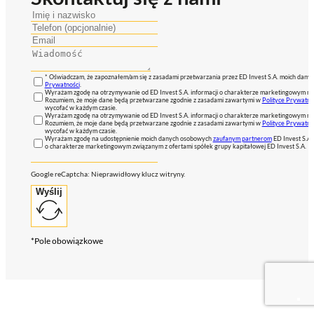
* Oświadczam, że zapoznałem/am się z zasadami przetwarzania przez ED Invest S.A. moich dan
Prywatności
.
Wyrażam zgodę na otrzymywanie od ED Invest S.A. informacji o charakterze marketingowym na
Rozumiem, że moje dane będą przetwarzane zgodnie z zasadami zawartymi w
Polityce Prywatno
wycofać w każdym czasie.
Wyrażam zgodę na otrzymywanie od ED Invest S.A. informacji o charakterze marketingowym na
Rozumiem, że moje dane będą przetwarzane zgodnie z zasadami zawartymi w
Polityce Prywatno
wycofać w każdym czasie.
Wyrażam zgodę na udostępnienie moich danych osobowych
zaufanym partnerom
ED Invest S.A.
o charakterze marketingowym związanym z ofertami spółek grupy kapitałowej ED Invest S.A.
Google reCaptcha: Nieprawidłowy klucz witryny.
Wyślij
*Pole obowiązkowe