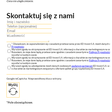
Cena nie uległa zmianie.
Skontaktuj się z nami
* Oświadczam, że zapoznałem/am się z zasadami przetwarzania przez ED Invest S.A. moich danych 
Prywatności
.
Wyrażam zgodę na otrzymywanie od ED Invest S.A. informacji o charakterze marketingowym na wsk
Rozumiem, że moje dane będą przetwarzane zgodnie z zasadami zawartymi w
Polityce Prywatności
n
wycofać w każdym czasie.
Wyrażam zgodę na otrzymywanie od ED Invest S.A. informacji o charakterze marketingowym na wsk
Rozumiem, że moje dane będą przetwarzane zgodnie z zasadami zawartymi w
Polityce Prywatności
n
wycofać w każdym czasie.
Wyrażam zgodę na udostępnienie moich danych osobowych
zaufanym partnerom
ED Invest S.A. w ce
o charakterze marketingowym związanym z ofertami spółek grupy kapitałowej ED Invest S.A.
Google reCaptcha: Nieprawidłowy klucz witryny.
Wyślij
*Pole obowiązkowe.