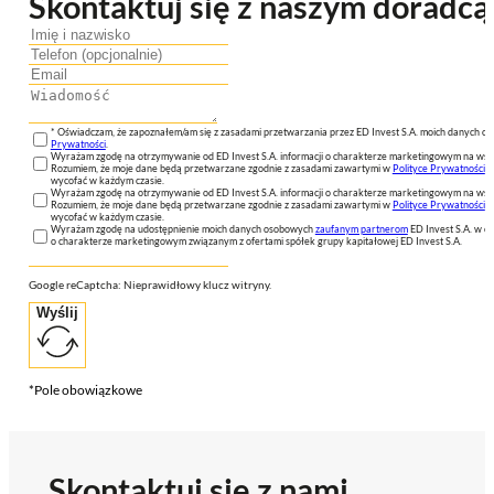
Skontaktuj się z naszym doradcą
* Oświadczam, że zapoznałem/am się z zasadami przetwarzania przez ED Invest S.A. moich danych 
Prywatności
.
Wyrażam zgodę na otrzymywanie od ED Invest S.A. informacji o charakterze marketingowym na wsk
Rozumiem, że moje dane będą przetwarzane zgodnie z zasadami zawartymi w
Polityce Prywatności
n
wycofać w każdym czasie.
Wyrażam zgodę na otrzymywanie od ED Invest S.A. informacji o charakterze marketingowym na wsk
Rozumiem, że moje dane będą przetwarzane zgodnie z zasadami zawartymi w
Polityce Prywatności
n
wycofać w każdym czasie.
Wyrażam zgodę na udostępnienie moich danych osobowych
zaufanym partnerom
ED Invest S.A. w ce
o charakterze marketingowym związanym z ofertami spółek grupy kapitałowej ED Invest S.A.
Google reCaptcha: Nieprawidłowy klucz witryny.
Wyślij
*Pole obowiązkowe
Skontaktuj się z nami