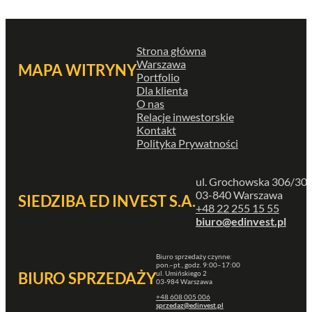
Strona główna
Warszawa
MAPA WITRYNY
Portfolio
Dla klienta
O nas
Relacje inwestorskie
Kontakt
Polityka Prywatności
ul. Grochowska 306/30
03-840 Warszawa
SIEDZIBA ED INVEST S.A.
+48 22 255 15 55
biuro@edinvest.pl
Biuro sprzedaży czynne:
pon.–pt., godz. 9:00–17:00
ul. Umińskiego 2
BIURO SPRZEDAŻY
03-984 Warszawa
+48 608 005 006
sprzedaz@edinvest.pl