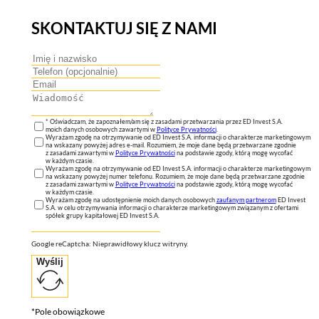
SKONTAKTUJ SIĘ Z NAMI
* Oświadczam, że zapoznałem/am się z zasadami przetwarzania przez ED Invest S.A.
moich danych osobowych zawartymi w
Polityce Prywatności
.
Wyrażam zgodę na otrzymywanie od ED Invest S.A. informacji o charakterze marketingowym
na wskazany powyżej adres e-mail. Rozumiem, że moje dane będą przetwarzane zgodnie
z zasadami zawartymi w
Polityce Prywatności
na podstawie zgody, którą mogę wycofać
w każdym czasie.
Wyrażam zgodę na otrzymywanie od ED Invest S.A. informacji o charakterze marketingowym
na wskazany powyżej numer telefonu. Rozumiem, że moje dane będą przetwarzane zgodnie
z zasadami zawartymi w
Polityce Prywatności
na podstawie zgody, którą mogę wycofać
w każdym czasie.
Wyrażam zgodę na udostępnienie moich danych osobowych
zaufanym partnerom
ED Invest
S.A. w celu otrzymywania informacji o charakterze marketingowym związanym z ofertami
spółek grupy kapitałowej ED Invest S.A.
Google reCaptcha: Nieprawidłowy klucz witryny.
Wyślij
*Pole obowiązkowe