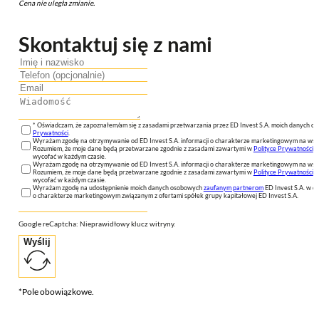
Cena nie uległa zmianie.
Skontaktuj się z nami
* Oświadczam, że zapoznałem/am się z zasadami przetwarzania przez ED Invest S.A. moich danych 
Prywatności
.
Wyrażam zgodę na otrzymywanie od ED Invest S.A. informacji o charakterze marketingowym na wsk
Rozumiem, że moje dane będą przetwarzane zgodnie z zasadami zawartymi w
Polityce Prywatności
n
wycofać w każdym czasie.
Wyrażam zgodę na otrzymywanie od ED Invest S.A. informacji o charakterze marketingowym na wsk
Rozumiem, że moje dane będą przetwarzane zgodnie z zasadami zawartymi w
Polityce Prywatności
n
wycofać w każdym czasie.
Wyrażam zgodę na udostępnienie moich danych osobowych
zaufanym partnerom
ED Invest S.A. w ce
o charakterze marketingowym związanym z ofertami spółek grupy kapitałowej ED Invest S.A.
Google reCaptcha: Nieprawidłowy klucz witryny.
Wyślij
*Pole obowiązkowe.