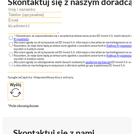
Skontaktuj się z naszym doradcą
* Oświadczam, że zapoznałem/am się z zasadami przetwarzania przez ED Invest S.A. moich danych 
Prywatności
.
Wyrażam zgodę na otrzymywanie od ED Invest S.A. informacji o charakterze marketingowym na wsk
Rozumiem, że moje dane będą przetwarzane zgodnie z zasadami zawartymi w
Polityce Prywatności
n
wycofać w każdym czasie.
Wyrażam zgodę na otrzymywanie od ED Invest S.A. informacji o charakterze marketingowym na wsk
Rozumiem, że moje dane będą przetwarzane zgodnie z zasadami zawartymi w
Polityce Prywatności
n
wycofać w każdym czasie.
Wyrażam zgodę na udostępnienie moich danych osobowych
zaufanym partnerom
ED Invest S.A. w ce
o charakterze marketingowym związanym z ofertami spółek grupy kapitałowej ED Invest S.A.
Google reCaptcha: Nieprawidłowy klucz witryny.
Wyślij
*Pole obowiązkowe
Skontaktuj się z nami