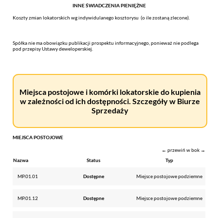
INNE ŚWIADCZENIA PIENIĘŻNE
Koszty zmian lokatorskich wg indywidulanego kosztorysu (o ile zostaną zlecone).
Spółka nie ma obowiązku publikacji prospektu informacyjnego, ponieważ nie podlega
pod przepisy Ustawy deweloperskiej.
Miejsca postojowe i komórki lokatorskie do kupienia
w zależności od ich dostępności. Szczegóły w Biurze
Sprzedaży
MIEJSCA POSTOJOWE
← przewiń w bok →
Nazwa
Status
Typ
MP.01.01
Dostępne
Miejsce postojowe podziemne
MP.01.12
Dostępne
Miejsce postojowe podziemne