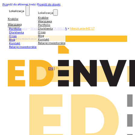
Przejdź do głównej treści
Przejdź do stopki
Lokalizacja
Lokalizacja
Kraków
Kraków
Warszawa
Warszawa
Portfolio
Dla klienta
Strona główna
>
Warszawa
>
ZŁOTA WILGA
>
Mieszkanie MZ.17
Portfolio
O nas
Dla klienta
Blog
O nas
Karta mieszkania
Kontakt
Blog
Relacje inwestorskie
Kontakt
Relacje inwestorskie
EN
|
PL