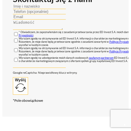
* Oświadczam, że zapoznałem/am się z zasadami przetwarzania przez ED Invest S.A. moich dan
Prywatności
.
Wyrażam zgodę na otrzymywanie od ED Invest S.A. informacji o charakterze marketingowym na
Rozumiem, że moje dane będą przetwarzane zgodnie z zasadami zawartymi w
Polityce Prywatno
wycofać w każdym czasie.
Wyrażam zgodę na otrzymywanie od ED Invest S.A. informacji o charakterze marketingowym na
Rozumiem, że moje dane będą przetwarzane zgodnie z zasadami zawartymi w
Polityce Prywatno
wycofać w każdym czasie.
Wyrażam zgodę na udostępnienie moich danych osobowych
zaufanym partnerom
ED Invest S.A.
o charakterze marketingowym związanym z ofertami spółek grupy kapitałowej ED Invest S.A.
Google reCaptcha: Nieprawidłowy klucz witryny.
Wyślij
*Pole obowiązkowe