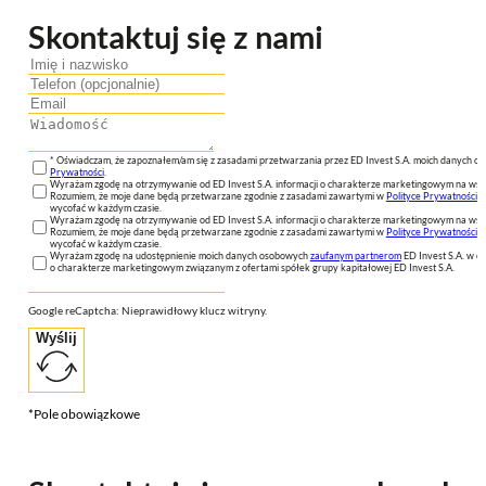
Skontaktuj się z nami
* Oświadczam, że zapoznałem/am się z zasadami przetwarzania przez ED Invest S.A. moich danych 
Prywatności
.
Wyrażam zgodę na otrzymywanie od ED Invest S.A. informacji o charakterze marketingowym na wsk
Rozumiem, że moje dane będą przetwarzane zgodnie z zasadami zawartymi w
Polityce Prywatności
n
wycofać w każdym czasie.
Wyrażam zgodę na otrzymywanie od ED Invest S.A. informacji o charakterze marketingowym na wsk
Rozumiem, że moje dane będą przetwarzane zgodnie z zasadami zawartymi w
Polityce Prywatności
n
wycofać w każdym czasie.
Wyrażam zgodę na udostępnienie moich danych osobowych
zaufanym partnerom
ED Invest S.A. w ce
o charakterze marketingowym związanym z ofertami spółek grupy kapitałowej ED Invest S.A.
Google reCaptcha: Nieprawidłowy klucz witryny.
Wyślij
*Pole obowiązkowe