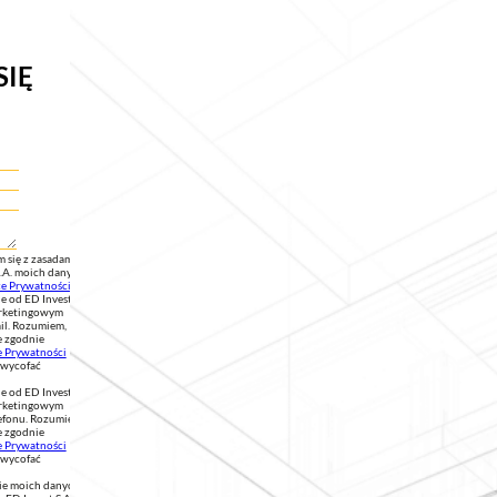
SIĘ
 się z zasadami
S.A. moich danych
ce Prywatności
.
 od ED Invest
marketingowym
il. Rozumiem,
e zgodnie
e Prywatności
 wycofać
 od ED Invest
marketingowym
efonu. Rozumiem,
e zgodnie
e Prywatności
 wycofać
ie moich danych