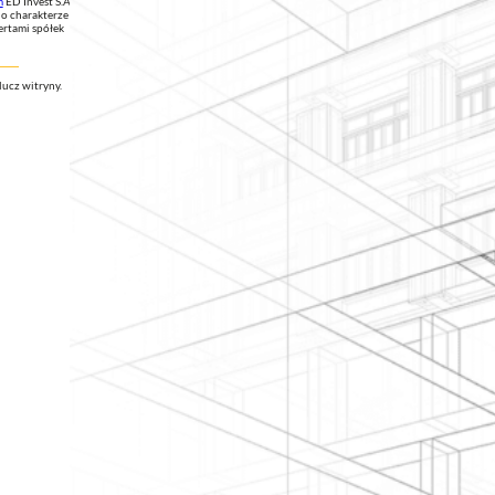
m
ED Invest S.A.
 o charakterze
rtami spółek
ucz witryny.