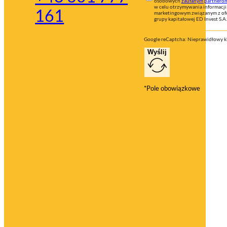
osobowych
zaufanym partnero
w celu otrzymywania informacji
161
marketingowym związanym z ofe
grupy kapitałowej ED Invest S.A.
Google reCaptcha: Nieprawidłowy kl
Wyślij
*Pole obowiązkowe