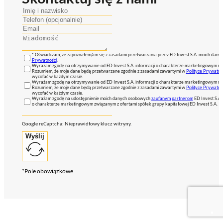
* Oświadczam, że zapoznałem/am się z zasadami przetwarzania przez ED Invest S.A. moich dan
Prywatności
.
Wyrażam zgodę na otrzymywanie od ED Invest S.A. informacji o charakterze marketingowym na
Rozumiem, że moje dane będą przetwarzane zgodnie z zasadami zawartymi w
Polityce Prywatno
wycofać w każdym czasie.
Wyrażam zgodę na otrzymywanie od ED Invest S.A. informacji o charakterze marketingowym na
Rozumiem, że moje dane będą przetwarzane zgodnie z zasadami zawartymi w
Polityce Prywatno
wycofać w każdym czasie.
Wyrażam zgodę na udostępnienie moich danych osobowych
zaufanym partnerom
ED Invest S.A.
o charakterze marketingowym związanym z ofertami spółek grupy kapitałowej ED Invest S.A.
Google reCaptcha: Nieprawidłowy klucz witryny.
Wyślij
*Pole obowiązkowe