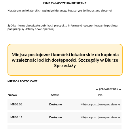
INNE ŚWIADCZENIA PIENIĘŻNE
Koszty zmian lokatorskich wg indywidulanego kosztorysu (o ile zostaną zlecone).
Spółka nie ma obowiązku publikacji prospektu informacyjnego, ponieważ nie podlega
pod przepisy Ustawy deweloperskiej.
Miejsca postojowe i komórki lokatorskie do kupienia
w zależności od ich dostępności. Szczegóły w Biurze
Sprzedaży
MIEJSCA POSTOJOWE
← przewiń w bok →
Nazwa
Status
Typ
MP.01.01
Dostępne
Miejsce postojowe podziemne
MP.01.12
Dostępne
Miejsce postojowe podziemne