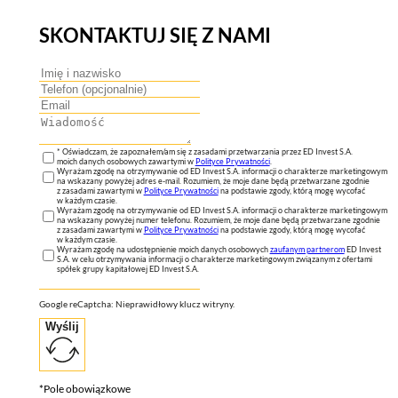
SKONTAKTUJ SIĘ Z NAMI
* Oświadczam, że zapoznałem/am się z zasadami przetwarzania przez ED Invest S.A.
moich danych osobowych zawartymi w
Polityce Prywatności
.
Wyrażam zgodę na otrzymywanie od ED Invest S.A. informacji o charakterze marketingowym
na wskazany powyżej adres e-mail. Rozumiem, że moje dane będą przetwarzane zgodnie
z zasadami zawartymi w
Polityce Prywatności
na podstawie zgody, którą mogę wycofać
w każdym czasie.
Wyrażam zgodę na otrzymywanie od ED Invest S.A. informacji o charakterze marketingowym
na wskazany powyżej numer telefonu. Rozumiem, że moje dane będą przetwarzane zgodnie
z zasadami zawartymi w
Polityce Prywatności
na podstawie zgody, którą mogę wycofać
w każdym czasie.
Wyrażam zgodę na udostępnienie moich danych osobowych
zaufanym partnerom
ED Invest
S.A. w celu otrzymywania informacji o charakterze marketingowym związanym z ofertami
spółek grupy kapitałowej ED Invest S.A.
Google reCaptcha: Nieprawidłowy klucz witryny.
Wyślij
*Pole obowiązkowe