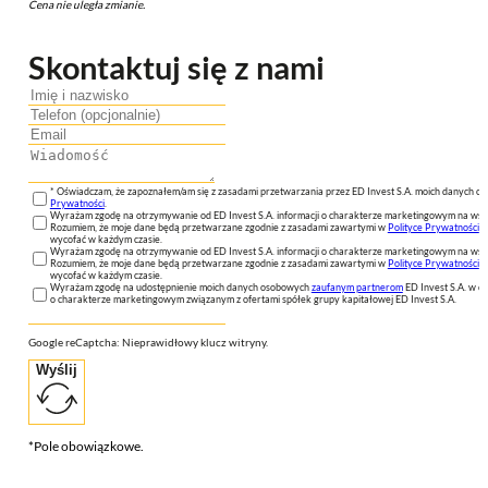
Cena nie uległa zmianie.
Skontaktuj się z nami
* Oświadczam, że zapoznałem/am się z zasadami przetwarzania przez ED Invest S.A. moich danych 
Prywatności
.
Wyrażam zgodę na otrzymywanie od ED Invest S.A. informacji o charakterze marketingowym na wsk
Rozumiem, że moje dane będą przetwarzane zgodnie z zasadami zawartymi w
Polityce Prywatności
n
wycofać w każdym czasie.
Wyrażam zgodę na otrzymywanie od ED Invest S.A. informacji o charakterze marketingowym na wsk
Rozumiem, że moje dane będą przetwarzane zgodnie z zasadami zawartymi w
Polityce Prywatności
n
wycofać w każdym czasie.
Wyrażam zgodę na udostępnienie moich danych osobowych
zaufanym partnerom
ED Invest S.A. w ce
o charakterze marketingowym związanym z ofertami spółek grupy kapitałowej ED Invest S.A.
Google reCaptcha: Nieprawidłowy klucz witryny.
Wyślij
*Pole obowiązkowe.