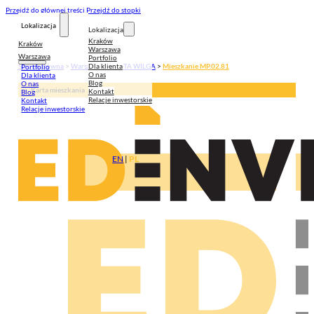
Przejdź do głównej treści
Przejdź do stopki
Lokalizacja
Lokalizacja
Kraków
Kraków
Warszawa
Warszawa
Portfolio
Dla klienta
Strona główna
>
Warszawa
>
ZŁOTA WILGA
>
Mieszkanie MP.02.81
Portfolio
O nas
Dla klienta
Blog
O nas
Karta mieszkania
Kontakt
Blog
Relacje inwestorskie
Kontakt
Relacje inwestorskie
EN
|
PL