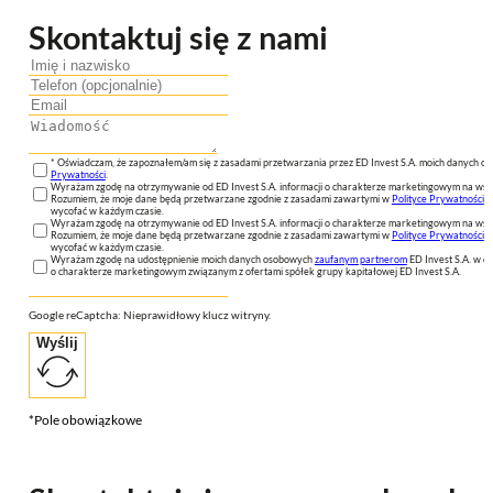
Skontaktuj się z nami
* Oświadczam, że zapoznałem/am się z zasadami przetwarzania przez ED Invest S.A. moich danych 
Prywatności
.
Wyrażam zgodę na otrzymywanie od ED Invest S.A. informacji o charakterze marketingowym na wsk
Rozumiem, że moje dane będą przetwarzane zgodnie z zasadami zawartymi w
Polityce Prywatności
n
wycofać w każdym czasie.
Wyrażam zgodę na otrzymywanie od ED Invest S.A. informacji o charakterze marketingowym na wsk
Rozumiem, że moje dane będą przetwarzane zgodnie z zasadami zawartymi w
Polityce Prywatności
n
wycofać w każdym czasie.
Wyrażam zgodę na udostępnienie moich danych osobowych
zaufanym partnerom
ED Invest S.A. w ce
o charakterze marketingowym związanym z ofertami spółek grupy kapitałowej ED Invest S.A.
Google reCaptcha: Nieprawidłowy klucz witryny.
Wyślij
*Pole obowiązkowe