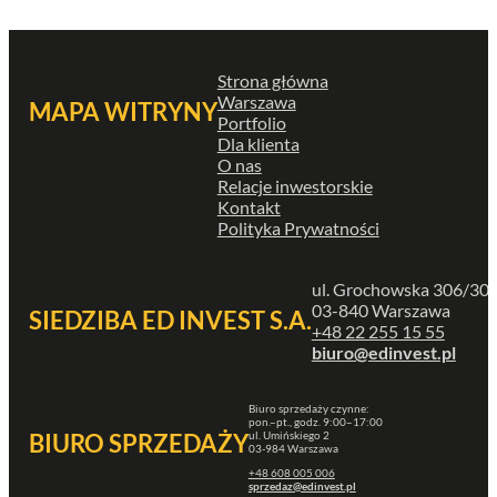
Strona główna
Warszawa
MAPA WITRYNY
Portfolio
Dla klienta
O nas
Relacje inwestorskie
Kontakt
Polityka Prywatności
ul. Grochowska 306/30
03-840 Warszawa
SIEDZIBA ED INVEST S.A.
+48 22 255 15 55
biuro@edinvest.pl
Biuro sprzedaży czynne:
pon.–pt., godz. 9:00–17:00
ul. Umińskiego 2
BIURO SPRZEDAŻY
03-984 Warszawa
+48 608 005 006
sprzedaz@edinvest.pl