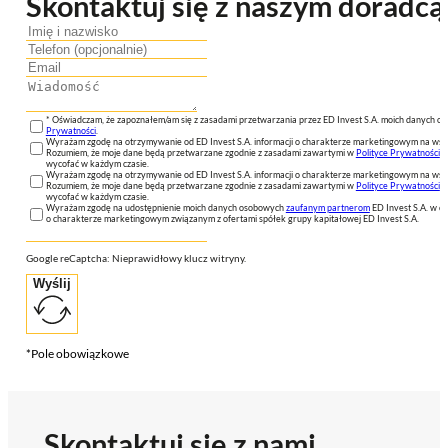
Skontaktuj się z naszym doradcą
* Oświadczam, że zapoznałem/am się z zasadami przetwarzania przez ED Invest S.A. moich danych 
Prywatności
.
Wyrażam zgodę na otrzymywanie od ED Invest S.A. informacji o charakterze marketingowym na wsk
Rozumiem, że moje dane będą przetwarzane zgodnie z zasadami zawartymi w
Polityce Prywatności
n
wycofać w każdym czasie.
Wyrażam zgodę na otrzymywanie od ED Invest S.A. informacji o charakterze marketingowym na wsk
Rozumiem, że moje dane będą przetwarzane zgodnie z zasadami zawartymi w
Polityce Prywatności
n
wycofać w każdym czasie.
Wyrażam zgodę na udostępnienie moich danych osobowych
zaufanym partnerom
ED Invest S.A. w ce
o charakterze marketingowym związanym z ofertami spółek grupy kapitałowej ED Invest S.A.
Google reCaptcha: Nieprawidłowy klucz witryny.
Wyślij
*Pole obowiązkowe
Skontaktuj się z nami