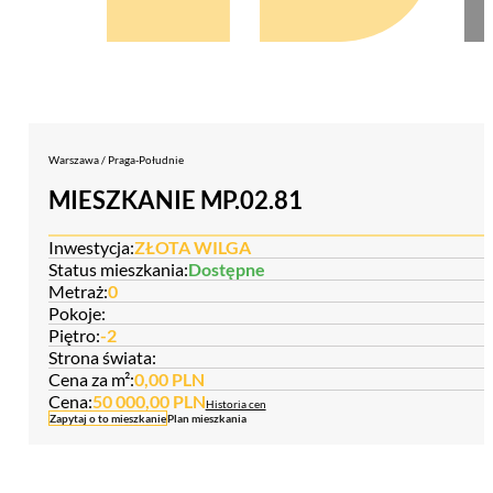
Warszawa / Praga-Południe
MIESZKANIE MP.02.81
Inwestycja:
ZŁOTA WILGA
Status mieszkania:
Dostępne
Metraż:
0
Pokoje:
Piętro:
-2
Strona świata:
Cena za m²:
0,00 PLN
Cena:
50 000,00 PLN
Historia cen
Zapytaj o to mieszkanie
Plan mieszkania